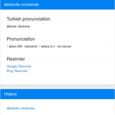
absolute nonsense
Turkish pronunciation
äbsılut nänsens
Pronunciation
/ˈabsəˌlo͞ot ˈnänsens/ /ˈæbsəˌluːt ˈnɑːnsɛns/
Resimler
Google Resimler
Bing Resimler
History
absolute nonsense