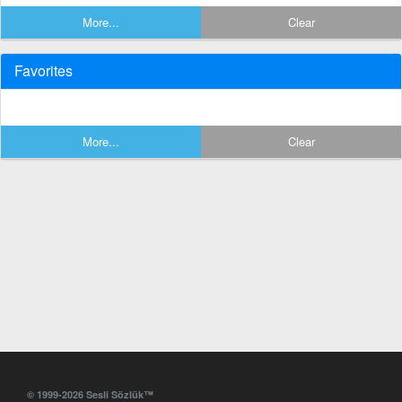
More...
Clear
Favorites
More...
Clear
© 1999-2026 Sesli Sözlük™