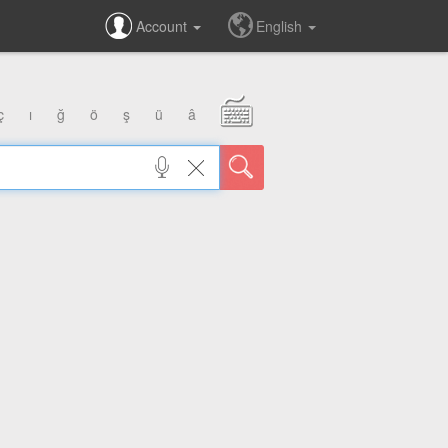
Account
English
ç
ı
ğ
ö
ş
ü
â