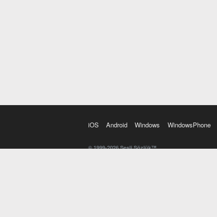
iOS
Android
Windows
WindowsPhone
© 1999-2026 Sesli Sözlük™
20 dilde online sözlük. 20 milyondan fazla sözcük ve anl
kelimesi. Yazım Türkçeleştirici ile hatalı Türkçe metinl
İngilizce kelime haznenizi arttıracak kelime oyunları. 
seslendirilişini otomatik dinlemek için ayarlardan isteğin