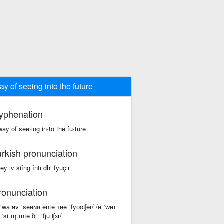
ay of seeing into the future
yphenation
way of see·ing in·to the fu·ture
urkish pronunciation
ey ıv siîng întı dhi fyuçır
ronunciation
 ˈwā əv ˈsēəɴɢ əntə ᴛʜē ˈfyo͞oʧər/ /ə ˈweɪ
ˈsiːɪŋ ɪntə ðiː ˈfjuːʧɜr/