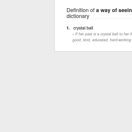
Definition of
a way of seein
dictionary
crystal ball
If her past is a crystal ball to he
good, kind, educated, hard-working