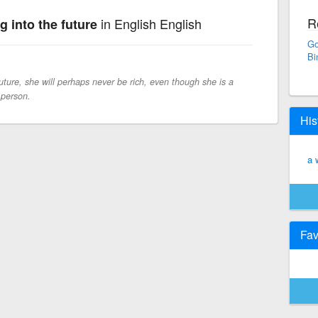
R
in English English
g into the future
Go
Bi
r future, she will perhaps never be rich, even though she is a
 person.
His
a 
Fav