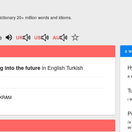
ictionary 20+ million words and idioms.
e
a w
H
in English Turkish
g into the future
a 
T
KRANI
ı w
P
/ə
əv 