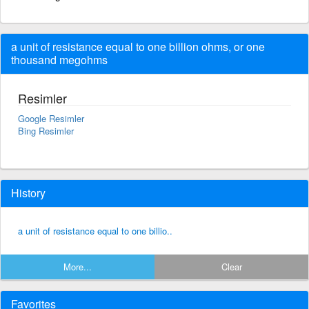
a unit of resistance equal to one billion ohms, or one
thousand megohms
Resimler
Google Resimler
Bing Resimler
History
a unit of resistance equal to one billio..
More...
Clear
Favorites