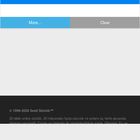
More...
Clear
© 1999-2026 Sesli Sözlük™
20 dilde online sözlük. 20 milyondan fazla sözcük ve anlamı üç farklı aksanda
dinleme seçeneği. Cümle ve Videolar ile zenginleştirilmiş içerik. Etimoloji, Eş ve
Zıt anlamlar, kelime okunuşları ve günün kelimesi. Yazım Türkçeleştirici ile hatalı
Türkçe metinleri düzeltme. iOS, Android ve Windows mobil platformlarda online
ve offline sözlük programları. Sesli Sözlük garantisinde Profesyonel çeviri