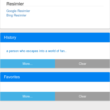
Resimler
Google Resimler
Bing Resimler
History
a person who escapes into a world of fan..
More...
Clear
Favorites
More...
Clear