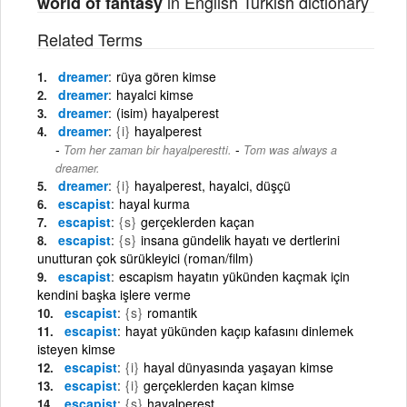
in English Turkish dictionary
world of fantasy
Related Terms
dreamer
rüya gören kimse
dreamer
hayalci kimse
dreamer
(isim) hayalperest
dreamer
{i}
hayalperest
-
Tom her zaman bir hayalperestti.
Tom was always a
dreamer.
dreamer
{i}
hayalperest, hayalci, düşçü
escapist
hayal kurma
escapist
{s}
gerçeklerden kaçan
escapist
{s}
insana gündelik hayatı ve dertlerini
unutturan çok sürükleyici (roman/film)
escapist
escapism hayatın yükünden kaçmak için
kendini başka işlere verme
escapist
{s}
romantik
escapist
hayat yükünden kaçıp kafasını dinlemek
isteyen kimse
escapist
{i}
hayal dünyasında yaşayan kimse
escapist
{i}
gerçeklerden kaçan kimse
escapist
{s}
hayalperest