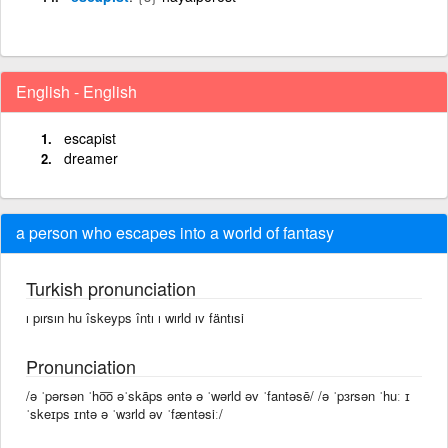
English - English
escapist
dreamer
a person who escapes into a world of fantasy
Turkish pronunciation
ı pırsın hu îskeyps întı ı wırld ıv fäntısi
Pronunciation
/ə ˈpərsən ˈho͞o əˈskāps əntə ə ˈwərld əv ˈfantəsē/ /ə ˈpɜrsən ˈhuː ɪ
ˈskeɪps ɪntə ə ˈwɜrld əv ˈfæntəsiː/