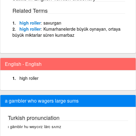
Related Terms
high roller
savurgan
high roller
Kumarhanelerde büyük oynayan, ortaya
büyük miktarlar süren kumarbaz
English - English
high roller
a gambler who wagers large sums
Turkish pronunciation
ı gämblır hu weycırz lärc sʌmz