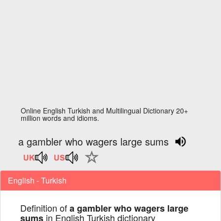
Online English Turkish and Multilingual Dictionary 20+
million words and idioms.
a gambler who wagers large sums
English - Turkish
Definition of
a gambler who wagers large
in English Turkish dictionary
sums