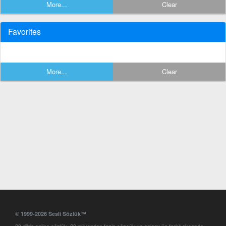
More...
Clear
Favorites
More...
Clear
© 1999-2026 Sesli Sözlük™