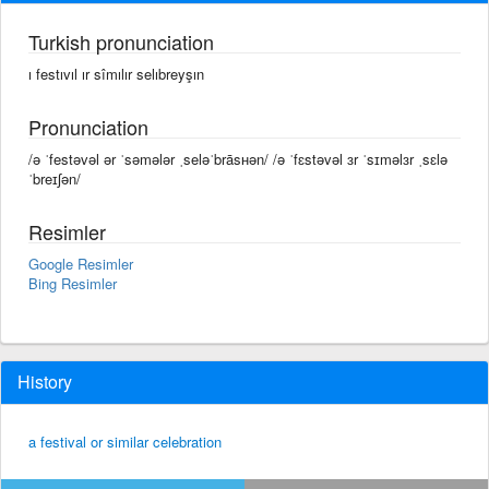
Turkish pronunciation
ı festıvıl ır sîmılır selıbreyşın
Pronunciation
/ə ˈfestəvəl ər ˈsəmələr ˌseləˈbrāsʜən/ /ə ˈfɛstəvəl ɜr ˈsɪməlɜr ˌsɛlə
ˈbreɪʃən/
Resimler
Google Resimler
Bing Resimler
History
a festival or similar celebration