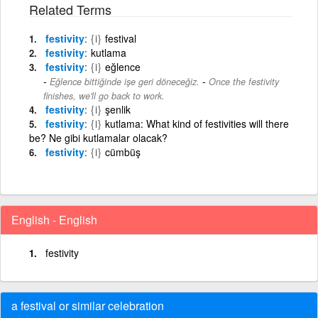
Related Terms
festivity
{i}
festival
festivity
kutlama
festivity
{i}
eğlence
-
Eğlence bittiğinde işe geri döneceğiz.
Once the festivity
finishes, we'll go back to work.
festivity
{i}
şenlik
festivity
{i}
kutlama: What kind of festivities will there
be? Ne gibi kutlamalar olacak?
festivity
{i}
cümbüş
English - English
festivity
a festival or similar celebration