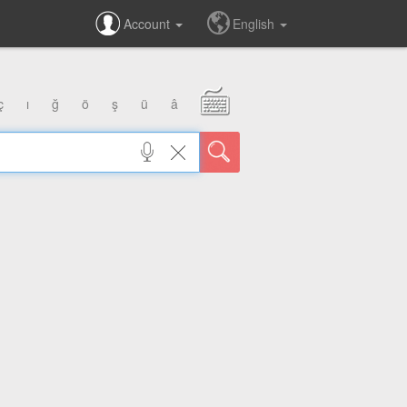
Account
English
ç
ı
ğ
ö
ş
ü
â