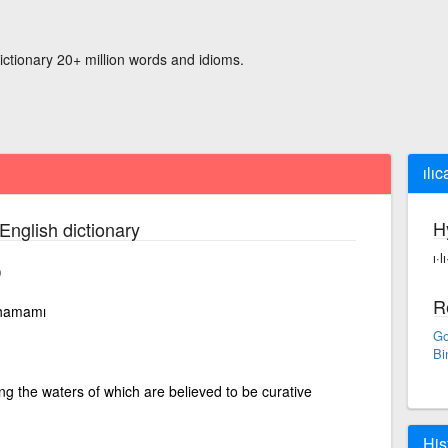
ictionary 20+ million words and idioms.
ılıc
H
English dictionary
ı·l
)
R
t hamamı
Go
Bi
ng the waters of which are believed to be curative
His