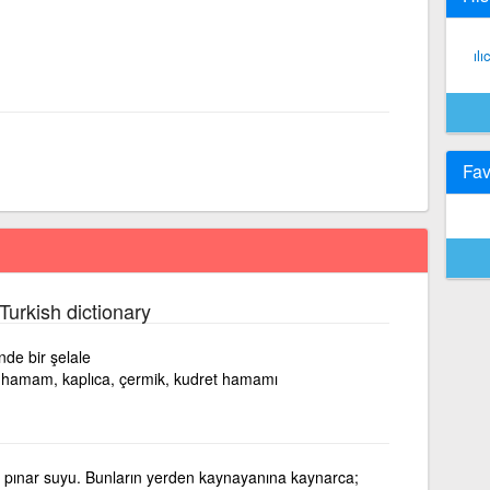
ılı
Fav
Turkish dictionary
de bir şelale
n hamam, kaplıca, çermik, kudret hamamı
 pınar suyu. Bunların yerden kaynayanına kaynarca;