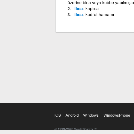
üzerine bina veya kubbe yapılmış ol
Ilıca
kaplıca
Ilıca
kudret hamamı
iOS
Android
Windows
WindowsPhone
© 1999-2026 Sesli Sözlük™