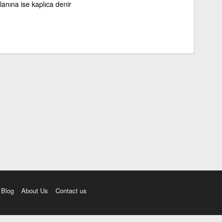
anına ise kaplıca denir
Blog
About Us
Contact us