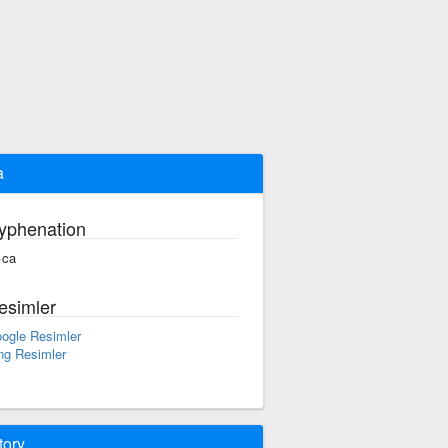
a
yphenation
ı·ca
esimler
ogle Resimler
ng Resimler
tory