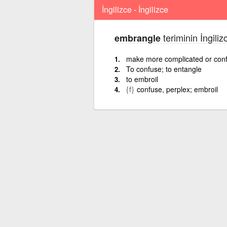
İngilizce - İngilizce
teriminin İngiliz
embrangle
make more complicated or con
To confuse; to entangle
to embroil
{f}
confuse, perplex; embroil