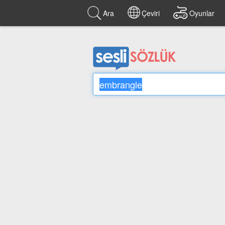
Ara
Çeviri
Oyunlar