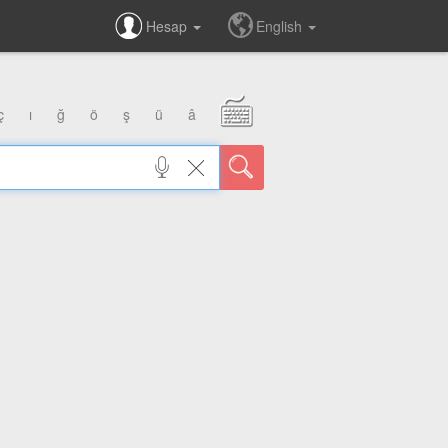
Hesap
English
ç
ı
ğ
ö
ş
ü
â