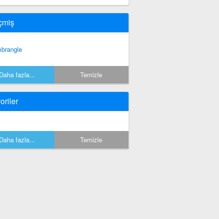
çmiş
brangle
Daha fazla...
Temizle
oriler
Daha fazla...
Temizle