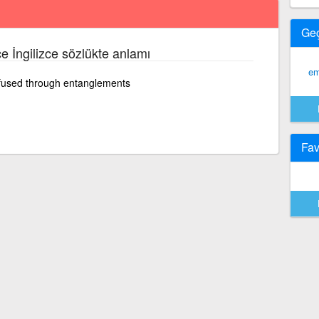
Ge
ce İngilizce sözlükte anlamı
em
fused through entanglements
Fav