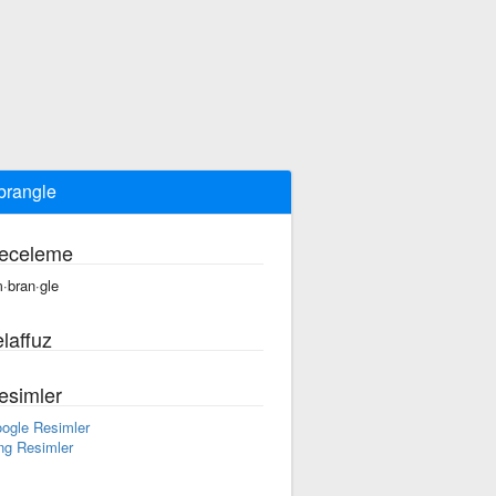
rangle
eceleme
·bran·gle
laffuz
esimler
ogle Resimler
ng Resimler