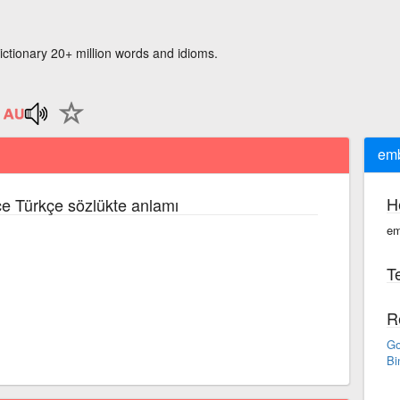
ictionary 20+ million words and idioms.
emb
H
zce Türkçe sözlükte anlamı
em
Te
R
Go
Bi