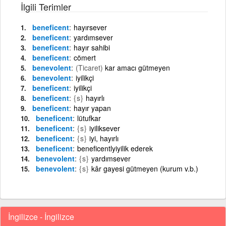
İlgili Terimler
beneficent
hayırsever
beneficent
yardımsever
beneficent
hayır sahibi
beneficent
cömert
benevolent
(Ticaret)
kar amacı gütmeyen
benevolent
iyilikçi
beneficent
iyilikçi
beneficent
{s}
hayırlı
beneficent
hayır yapan
beneficent
lütufkar
beneficent
{s}
iyiliksever
beneficent
{s}
iyi, hayırlı
beneficent
beneficentlyiyilik ederek
benevolent
{s}
yardımsever
benevolent
{s}
kâr gayesi gütmeyen (kurum v.b.)
İngilizce - İngilizce