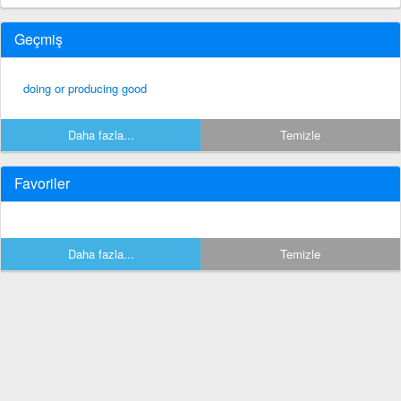
Geçmiş
doing or producing good
Daha fazla...
Temizle
Favoriler
Daha fazla...
Temizle