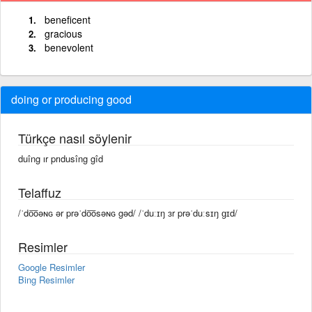
beneficent
gracious
benevolent
doing or producing good
Türkçe nasıl söylenir
duîng ır prıdusîng gîd
Telaffuz
/ˈdo͞oəɴɢ ər prəˈdo͞osəɴɢ gəd/ /ˈduːɪŋ ɜr prəˈduːsɪŋ ɡɪd/
Resimler
Google Resimler
Bing Resimler