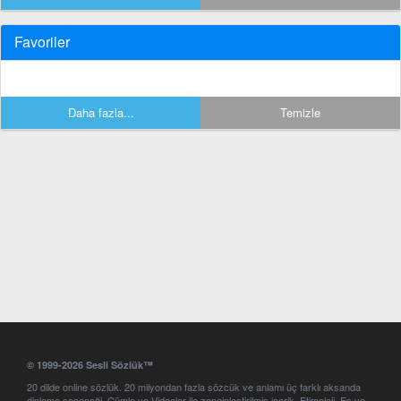
Favoriler
Daha fazla...
Temizle
© 1999-2026 Sesli Sözlük™
20 dilde online sözlük. 20 milyondan fazla sözcük ve anlamı üç farklı aksanda
dinleme seçeneği. Cümle ve Videolar ile zenginleştirilmiş içerik. Etimoloji, Eş ve