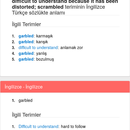
difficult to understand because it has been
teriminin İngilizce
distorted; scrambled
Türkçe sözlükte anlamı
İlgili Terimler
garbled
karmaşık
garbled
karışık
difficult
to
understand
anlamak zor
garbled
yanlış
garbled
bozulmuş
İngilizce - İngilizce
garbled
İlgili Terimler
Difficult
to
understand
hard to follow