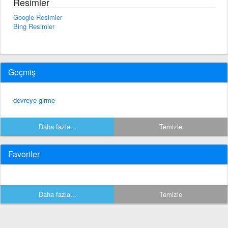
Resimler
Google Resimler
Bing Resimler
Geçmiş
devreye girme
Daha fazla...
Temizle
Favoriler
Daha fazla...
Temizle