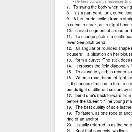
He bent company's resources to g
To swing the body when rowing
{n}
a part bent, turn, curve, kn
A turn or deflection from a strai
a curve; a crook; as, a slight bend 
curved segment of a road or riv
To change pitch in a continuou
lever See pitch-bend
an angular or rounded shape ma
trousers"; "a plication on her blouse
form a curve; "The stick does
It crosses the field diagonally 
To cause to yield; to render s
When a road, beam of light, o
it, it changes direction to form a cu
bends light of different colours by 
bend one's back forward from
before the Queen"; "The young man 
The best quality of sole leather
To fasten, as one rope to anothe
ring of an anchor
Usually referred to as the ben
Knot that connects two lines