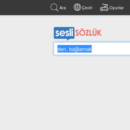
Ara
Çeviri
Oyunlar