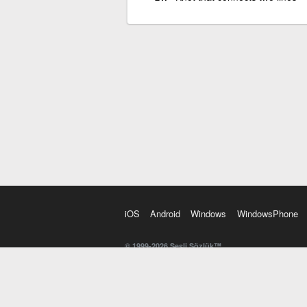
iOS
Android
Windows
WindowsPhone
© 1999-2026 Sesli Sözlük™
20 dilde online sözlük. 20 milyondan fazla sözcük ve anl
kelimesi. Yazım Türkçeleştirici ile hatalı Türkçe metinl
İngilizce kelime haznenizi arttıracak kelime oyunları. 
seslendirilişini otomatik dinlemek için ayarlardan isteğin