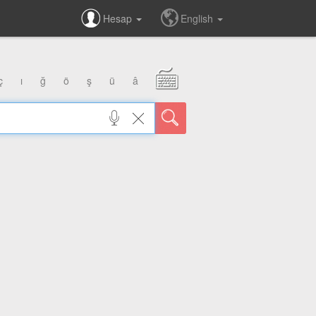
Hesap
English
ç
ı
ğ
ö
ş
ü
â