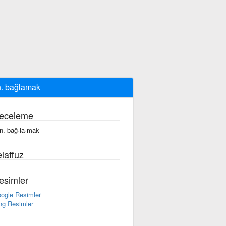
. bağlamak
eceleme
n. bağ·la·mak
laffuz
esimler
ogle Resimler
ng Resimler