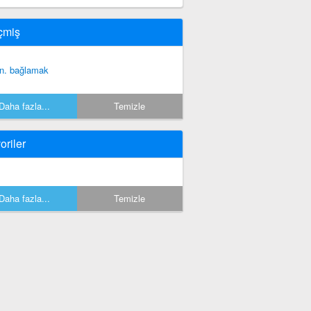
çmiş
n. bağlamak
Daha fazla...
Temizle
oriler
Daha fazla...
Temizle