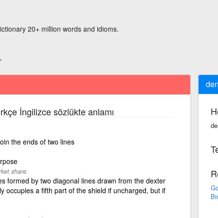
ictionary 20+ million words and idioms.
den
H
rkçe İngilizce sözlükte anlamı
de
oin the ends of two lines
Te
urpose
rket share.
R
es formed by two diagonal lines drawn from the dexter
Go
ly occupies a fifth part of the shield if uncharged, but if
Bi