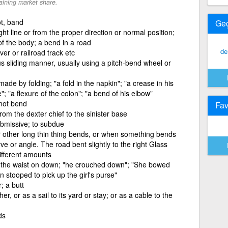
aining market share.
ot, band
Ge
ght line or from the proper direction or normal position;
of the body; a bend in a road
de
er or railroad track etc
s sliding manner, usually using a pitch-bend wheel or
de by folding; "a fold in the napkin"; "a crease in his
"; "a flexure of the colon"; "a bend of his elbow"
 not bend
Fav
from the dexter chief to the sinister base
ubmissive; to subdue
r other long thin thing bends, or when something bends
rve or angle. The road bent slightly to the right Glass
different amounts
 the waist on down; "he crouched down"; "She bowed
stooped to pick up the girl's purse"
; a butt
r, or as a sail to its yard or stay; or as a cable to the
ds