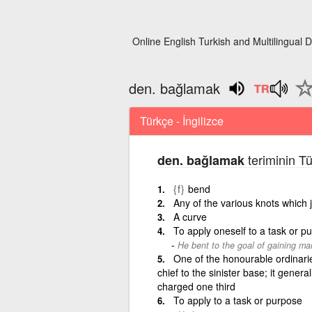
Online English Turkish and Multilingual D
den. bağlamak
Türkçe - İngilizce
teriminin Tü
den. bağlamak
{f}
bend
Any of the various knots which j
A curve
To apply oneself to a task or p
He bent to the goal of gaining ma
One of the honourable ordinari
chief to the sinister base; it general
charged one third
To apply to a task or purpose