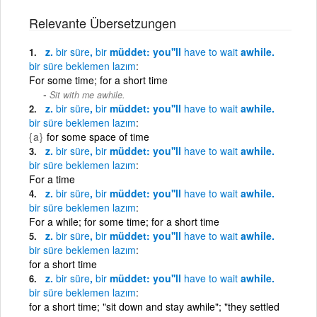
Relevante Übersetzungen
z.
bir
süre
,
bir
müddet: you''ll
have
to
wait
awhile.
bir
süre
beklemen
lazım
For some time; for a short time
Sit with me awhile.
z.
bir
süre
,
bir
müddet: you''ll
have
to
wait
awhile.
bir
süre
beklemen
lazım
{a}
for some space of time
z.
bir
süre
,
bir
müddet: you''ll
have
to
wait
awhile.
bir
süre
beklemen
lazım
For a time
z.
bir
süre
,
bir
müddet: you''ll
have
to
wait
awhile.
bir
süre
beklemen
lazım
For a while; for some time; for a short time
z.
bir
süre
,
bir
müddet: you''ll
have
to
wait
awhile.
bir
süre
beklemen
lazım
for a short time
z.
bir
süre
,
bir
müddet: you''ll
have
to
wait
awhile.
bir
süre
beklemen
lazım
for a short time; "sit down and stay awhile"; "they settled