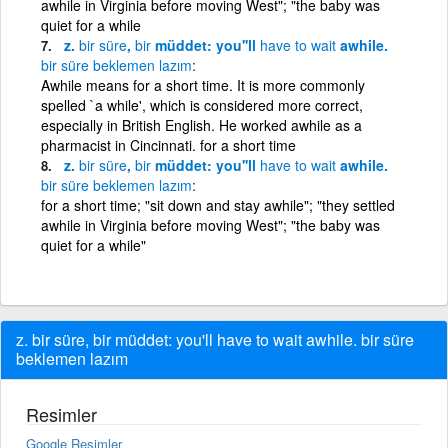
awhile in Virginia before moving West"; "the baby was
quiet for a while
z.
bir
süre
,
bir
müddet: you''ll
have
to
wait
awhile.
bir
süre
beklemen
lazım
Awhile means for a short time. It is more commonly
spelled `a while', which is considered more correct,
especially in British English. He worked awhile as a
pharmacist in Cincinnati. for a short time
z.
bir
süre
,
bir
müddet: you''ll
have
to
wait
awhile.
bir
süre
beklemen
lazım
for a short time; "sit down and stay awhile"; "they settled
awhile in Virginia before moving West"; "the baby was
quiet for a while"
z. bir süre, bir müddet: you'll have to wait awhile. bir süre
beklemen lazım
Resimler
Google Resimler