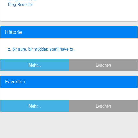
Bing Resimler
Historie
z. bir süre, bir müddet: you'll have to ..
Mehr...
Löschen
Favoriten
Mehr...
Löschen