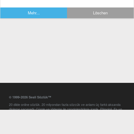
Mehr...
Löschen
© 1999-2026 Sesli Sözlük™
20 dilde online sözlük. 20 milyondan fazla sözcük ve anlamı üç farklı aksanda
dinleme seçeneği. Cümle ve Videolar ile zenginleştirilmiş içerik. Etimoloji, Eş ve
Zıt anlamlar, kelime okunuşları ve günün kelimesi. Yazım Türkçeleştirici ile hatalı
Türkçe metinleri düzeltme. iOS, Android ve Windows mobil platformlarda online
ve offline sözlük programları. Sesli Sözlük garantisinde Profesyonel çeviri
hizmetleri. İngilizce kelime haznenizi arttıracak kelime oyunları. Ayarlar
bölümünü kullarak çevirisini görmek istediğiniz sözlükleri seçme ve aynı