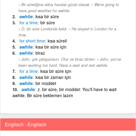
-
Bir süreliğine daha havalar güzel olacak.
We're going to
have good weather for awhile.
awhile
kısa bir süre
for
a
time
bir süre
-
O, bir süre Londra'da kaldı.
He stayed in London for a
time.
for
short
time
kısa süreli
awhile
kısa bir süre için
awhile
biraz
-
John, çok çalışıyorsun. Otur ve biraz dinlen.
John, you've
been working too hard. Have a seat and rest awhile.
for
a
time
kısa bir süre için
awhile
kısa bir zaman için
awhile
bir müddet
awhile
z. bir süre, bir müddet: You'll have to wait
awhile. Bir süre beklemen lazım
Englisch - Englisch