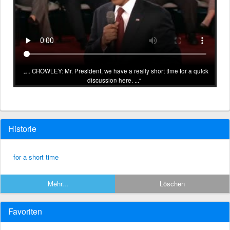
... CROWLEY: Mr. President, we have a really short time for a quick
discussion here. ...
Historie
for a short time
Mehr...
Löschen
Favoriten