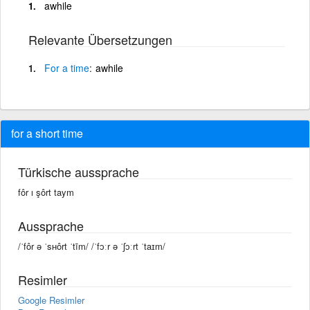
awhile
Relevante Übersetzungen
For
a
time
awhile
for a short time
Türkische aussprache
fôr ı şôrt taym
Aussprache
/ˈfôr ə ˈsʜôrt ˈtīm/ /ˈfɔːr ə ˈʃɔːrt ˈtaɪm/
Resimler
Google Resimler