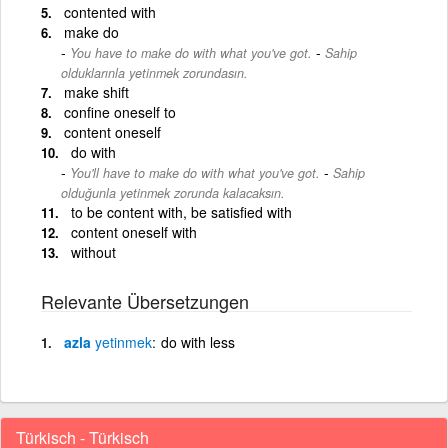
contented with
make do
-
You have to make do with what you've got.
Sahip
olduklarınla yetinmek zorundasın.
make shift
confine oneself to
content oneself
do with
-
You'll have to make do with what you've got.
Sahip
olduğunla yetinmek zorunda kalacaksın.
to be content with, be satisfied with
content oneself with
without
Relevante Übersetzungen
azla
yetinmek
do with less
Türkisch - Türkisch