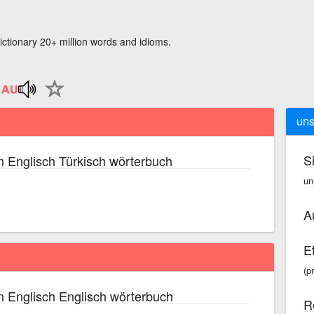
ictionary 20+ million words and idioms.
uns
S
 Englisch Türkisch wörterbuch
un
A
E
(p
 Englisch Englisch wörterbuch
R