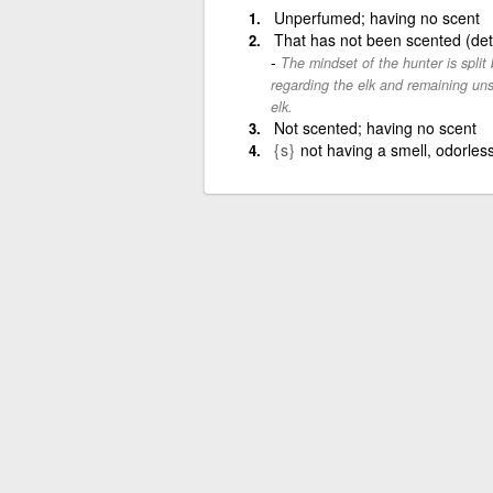
Unperfumed; having no scent
That has not been scented (det
The mindset of the hunter is split
regarding the elk and remaining un
elk.
Not scented; having no scent
{s}
not having a smell, odorles