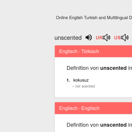
Online English Turkish and Multilingual D
unscented
Englisch - Türkisch
Definition von
im
unscented
kokusuz
not scented.
Englisch - Englisch
Definition von
im
unscented