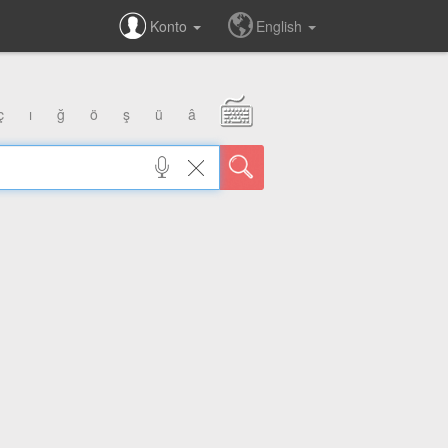
Konto
English
ç
ı
ğ
ö
ş
ü
â