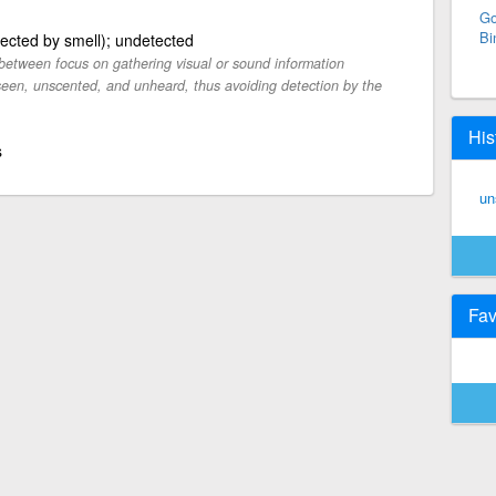
Go
Bi
ected by smell); undetected
 between focus on gathering visual or sound information
seen, unscented, and unheard, thus avoiding detection by the
His
s
un
Fav