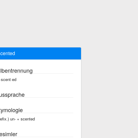
cented
ilbentrennung
·scent·ed
ussprache
tymologie
refix.) un- +‎ scented
esimler