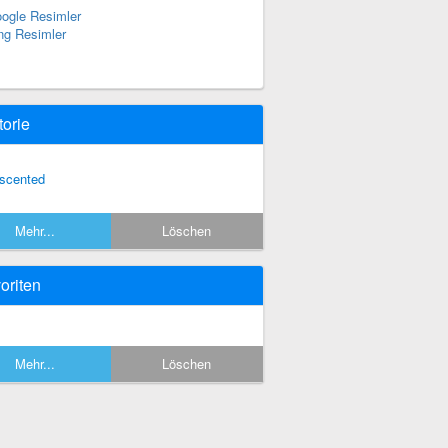
ogle Resimler
ng Resimler
torie
scented
Mehr...
Löschen
oriten
Mehr...
Löschen