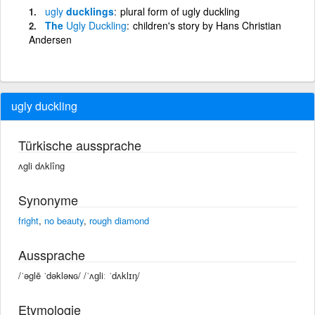
ugly
ducklings
plural form of ugly duckling
The
Ugly
Duckling
children's story by Hans Christian
Andersen
ugly duckling
Türkische aussprache
ʌgli dʌklîng
Synonyme
fright
,
no beauty
,
rough diamond
Aussprache
/ˈəglē ˈdəkləɴɢ/ /ˈʌɡliː ˈdʌklɪŋ/
Etymologie