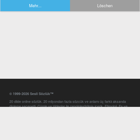
Mehr...
Löschen
© 1999-2026 Sesli Sözlük™
20 dilde online sözlük. 20 milyondan fazla sözcük ve anlamı üç farklı aksanda
dinleme seçeneği. Cümle ve Videolar ile zenginleştirilmiş içerik. Etimoloji, Eş ve
Zıt anlamlar, kelime okunuşları ve günün kelimesi. Yazım Türkçeleştirici ile hatalı
Türkçe metinleri düzeltme. iOS, Android ve Windows mobil platformlarda online
ve offline sözlük programları. Sesli Sözlük garantisinde Profesyonel çeviri
hizmetleri. İngilizce kelime haznenizi arttıracak kelime oyunları. Ayarlar
bölümünü kullarak çevirisini görmek istediğiniz sözlükleri seçme ve aynı
zamanda sözlüklerin gösterim sırasını ayarlama imkanı. Kelimelerin
seslendirilişini otomatik dinlemek için ayarlardan isteğiniz aksanı seçebilirsiniz.