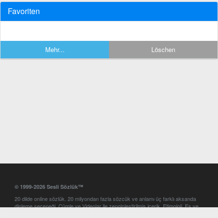
Favoriten
Mehr...
Löschen
© 1999-2026 Sesli Sözlük™
20 dilde online sözlük. 20 milyondan fazla sözcük ve anlamı üç farklı aksanda
dinleme seçeneği. Cümle ve Videolar ile zenginleştirilmiş içerik. Etimoloji, Eş ve
Zıt anlamlar, kelime okunuşları ve günün kelimesi. Yazım Türkçeleştirici ile hatalı