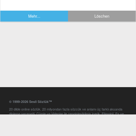
Mehr...
Löschen
© 1999-2026 Sesli Sözlük™
20 dilde online sözlük. 20 milyondan fazla sözcük ve anlamı üç farklı aksanda
dinleme seçeneği. Cümle ve Videolar ile zenginleştirilmiş içerik. Etimoloji, Eş ve
Zıt anlamlar, kelime okunuşları ve günün kelimesi. Yazım Türkçeleştirici ile hatalı
Türkçe metinleri düzeltme. iOS, Android ve Windows mobil platformlarda online
ve offline sözlük programları. Sesli Sözlük garantisinde Profesyonel çeviri
hizmetleri. İngilizce kelime haznenizi arttıracak kelime oyunları. Ayarlar