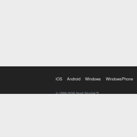
iOS
Android
Windows
WindowsPhone
© 1999-2026 Sesli Sözlük™
20 dilde online sözlük. 20 milyondan fazla sözcük ve anl
kelimesi. Yazım Türkçeleştirici ile hatalı Türkçe metinl
İngilizce kelime haznenizi arttıracak kelime oyunları. 
seslendirilişini otomatik dinlemek için ayarlardan isteğin