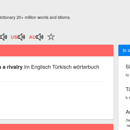
ictionary 20+ million words and idioms.
to 
S
im Englisch Türkisch wörterbuch
 a rivalry
to
T
tı 
A
/t
ˈra