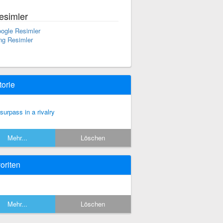
esimler
ogle Resimler
ng Resimler
torie
 surpass in a rivalry
Mehr...
Löschen
oriten
Mehr...
Löschen