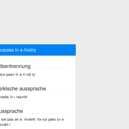
surpass in a rivalry
ilbentrennung
 sur·pass in a ri·val·ry
ürkische aussprache
sırpäs în ı rayvılri
ussprache
ə sərˈpas ən ə ˈrīvəlrē/ /tə sɜrˈpæs ɪn ə
ɪvəlriː/