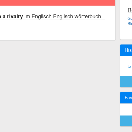
R
im Englisch Englisch wörterbuch
 a rivalry
Go
Bi
His
to
Fav