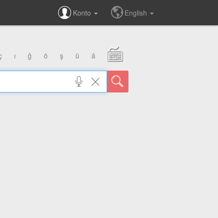
Konto
English
ç
ı
ğ
ö
ş
ü
â