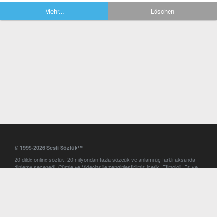
Mehr...
Löschen
© 1999-2026 Sesli Sözlük™
20 dilde online sözlük. 20 milyondan fazla sözcük ve anlamı üç farklı aksanda
dinleme seçeneği. Cümle ve Videolar ile zenginleştirilmiş içerik. Etimoloji, Eş ve
Zıt anlamlar, kelime okunuşları ve günün kelimesi. Yazım Türkçeleştirici ile hatalı
Türkçe metinleri düzeltme. iOS, Android ve Windows mobil platformlarda online
ve offline sözlük programları. Sesli Sözlük garantisinde Profesyonel çeviri
hizmetleri. İngilizce kelime haznenizi arttıracak kelime oyunları. Ayarlar
bölümünü kullarak çevirisini görmek istediğiniz sözlükleri seçme ve aynı
zamanda sözlüklerin gösterim sırasını ayarlama imkanı. Kelimelerin