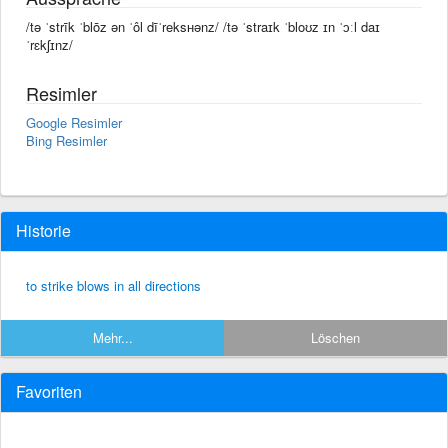
/tə ˈstrīk ˈblōz ən ˈôl dīˈreksʜənz/ /tə ˈstraɪk ˈbloʊz ɪn ˈɔːl daɪ
ˈrɛkʃɪnz/
Resimler
Google Resimler
Bing Resimler
Historie
to strike blows in all directions
Mehr...
Löschen
Favoriten