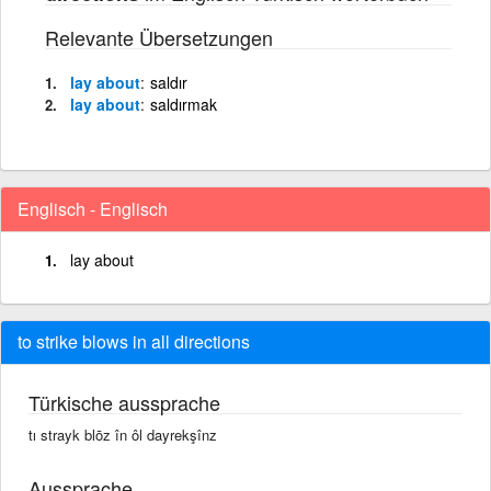
Relevante Übersetzungen
lay about
saldır
lay about
saldırmak
Englisch - Englisch
lay about
to strike blows in all directions
Türkische aussprache
tı strayk blōz în ôl dayrekşînz
Aussprache