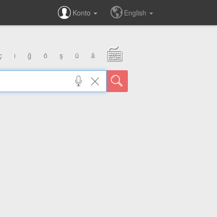
Konto
English
ç
ı
ğ
ö
ş
ü
â