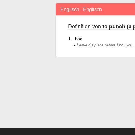
Englisch - Englisch
Definition von
to punch (a 
box
Leave dis place before I box you.