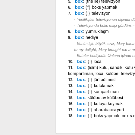
box
(the ile) televizyon
box
{f}
boks yapmak
box
{i}
televizyon
Yenilikçiler televizyonun dışında d
Televizyonda boks maçı gördüm.
box
yumruklaşm
box
hediye
Benim için büyük zevk, Mary bana B
to my delight, Mary brought me a mu
Kutular hediyedir. Onların içinde n
box
{i}
loca
box
(isim) kutu, sandık, kutu 
kompartıman, loca, kulübe; televizy
box
{i}
jüri bölmesi
box
{f}
kutulamak
box
{i}
kompartıman
box
külübe av külübesi
box
{f}
kutuya koymak
box
{i}
at arabacısı yeri
box
{f}
boks yapmak. box s.o.