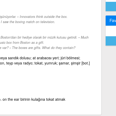
-
üşünüyorlar.
Innovators think outside the box.
Fav
-
I saw the boxing match on television.
-
oston'dan bir hediye olarak bir müzik kutusu getirdi.
Much
sic box from Boston as a gift.
-
e var?
The boxes are gifts. What do they contain?
veya sandık dolusu; at arabacısı yeri; jüri bölmesi;
on, teyp veya radyo; tokat, yumruk; şamar, şimşir [bot.]
 on the ear birinin kulağına tokat atmak