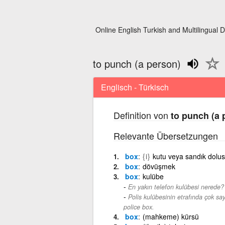
Online English Turkish and Multilingual D
to punch (a person)
Englisch - Türkisch
Definition von
to punch (a 
Relevante Übersetzungen
box
{i}
kutu veya sandık dolu
box
dövüşmek
box
kulübe
En yakın telefon kulübesi nerede?
Polis kulübesinin etrafında çok sa
police box.
box
(mahkeme) kürsü