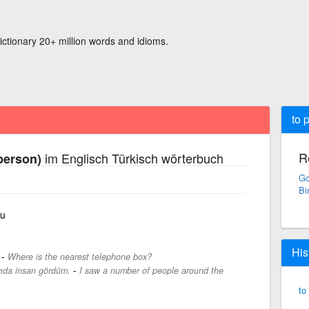
ictionary 20+ million words and idioms.
to 
R
im Englisch Türkisch wörterbuch
person)
Go
Bi
su
His
-
Where is the nearest telephone box?
-
yıda insan gördüm.
I saw a number of people around the
to