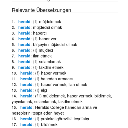
Relevante Übersetzungen
herald
{f}
müjdelemek
herald
müjdecisi olmak
herald
haberci
herald
{f}
haber ver
herald
birşeyin müjdecisi olmak
herald
{i}
müjdeci
herald
ilan etmek
herald
{f}
selamlamak
herald
{f}
takdim etmek
herald
{f}
haber vermek
herald
{i}
hanedan armacısı
herald
{f}
haber vermek, ilan etmek
herald
{i}
elçi
herald
(fiil) müjdelemek, haber vermek, bildirmek,
yayınlamak, selamlamak, takdim etmek
herald
Heralds College hanedan arma ve
neseplerini tespit eden heyet
herald
{i}
protokol görevlisi, teşrifatçı
herald
{f}
bildirmek