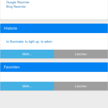
Google Resimler
Bing Resimler
Historie
to illuminate; to light up; to adorn
Mehr...
Löschen
Favoriten
Mehr...
Löschen