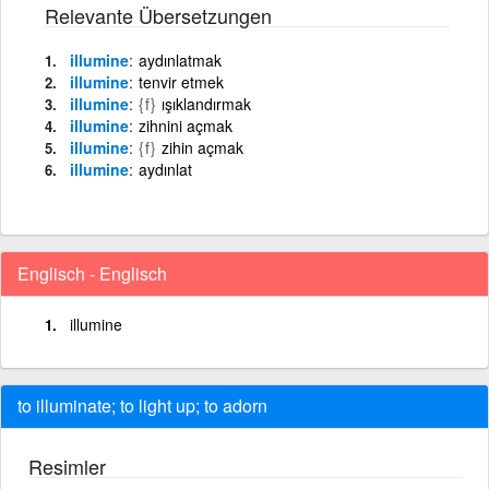
Relevante Übersetzungen
illumine
aydınlatmak
illumine
tenvir etmek
illumine
{f}
ışıklandırmak
illumine
zihnini açmak
illumine
{f}
zihin açmak
illumine
aydınlat
Englisch - Englisch
illumine
to illuminate; to light up; to adorn
Resimler