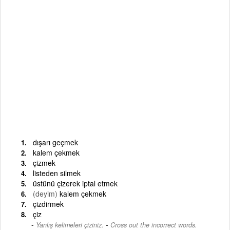
dışarı geçmek
kalem çekmek
çizmek
listeden silmek
üstünü çizerek iptal etmek
(deyim)
kalem çekmek
çizdirmek
çiz
-
Yanlış kelimeleri çiziniz.
Cross out the incorrect words.