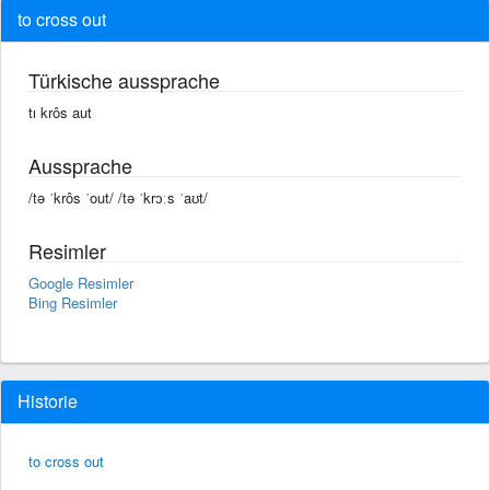
to cross out
Türkische aussprache
tı krôs aut
Aussprache
/tə ˈkrôs ˈout/ /tə ˈkrɔːs ˈaʊt/
Resimler
Google Resimler
Bing Resimler
Historie
to cross out