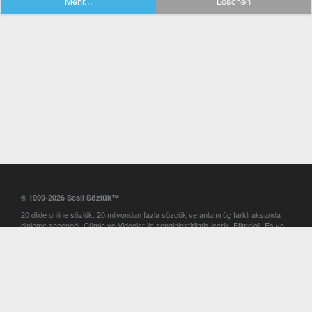
Mehr...
Löschen
© 1999-2026 Sesli Sözlük™
20 dilde online sözlük. 20 milyondan fazla sözcük ve anlamı üç farklı aksanda
dinleme seçeneği. Cümle ve Videolar ile zenginleştirilmiş içerik. Etimoloji, Eş ve
Zıt anlamlar, kelime okunuşları ve günün kelimesi. Yazım Türkçeleştirici ile hatalı
Türkçe metinleri düzeltme. iOS, Android ve Windows mobil platformlarda online
ve offline sözlük programları. Sesli Sözlük garantisinde Profesyonel çeviri
hizmetleri. İngilizce kelime haznenizi arttıracak kelime oyunları. Ayarlar
bölümünü kullarak çevirisini görmek istediğiniz sözlükleri seçme ve aynı
zamanda sözlüklerin gösterim sırasını ayarlama imkanı. Kelimelerin
seslendirilişini otomatik dinlemek için ayarlardan isteğiniz aksanı seçebilirsiniz.