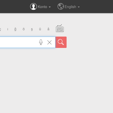
Konto
English
ç
ı
ğ
ö
ş
ü
â