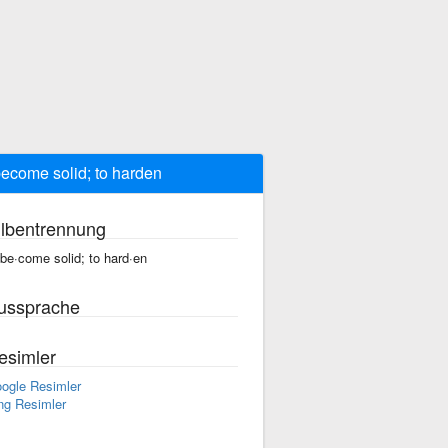
become solid; to harden
ilbentrennung
 be·come solid; to hard·en
ussprache
esimler
ogle Resimler
ng Resimler