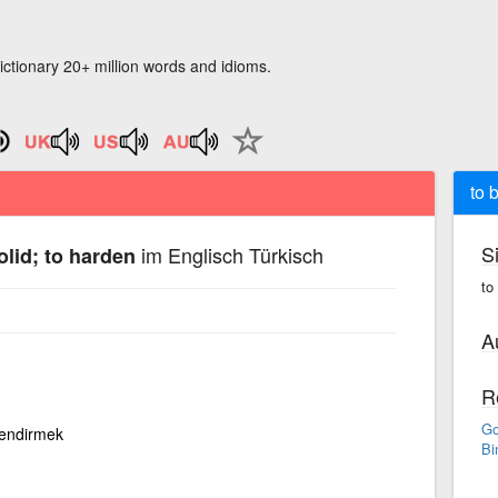
ictionary 20+ million words and idioms.
to 
S
im Englisch Türkisch
lid; to harden
to
A
R
Go
lendirmek
Bi