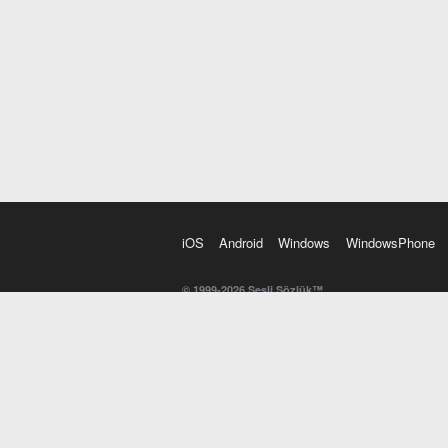
iOS
Android
Windows
WindowsPhone
© 1999-2026 Sesli Sözlük™
20 dilde online sözlük. 20 milyondan fazla sözcük ve anl
kelimesi. Yazım Türkçeleştirici ile hatalı Türkçe metinl
İngilizce kelime haznenizi arttıracak kelime oyunları. 
seslendirilişini otomatik dinlemek için ayarlardan isteğin