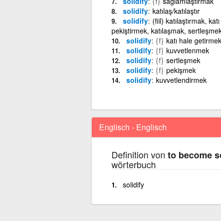
solidify
{f}
sağlamlaştırmak
solidify
katılaş/katılaştır
solidify
(fiil) katılaştırmak, k
pekiştirmek, katılaşmak, sertleşm
solidify
{f}
katı hale getirme
solidify
{f}
kuvvetlenmek
solidify
{f}
sertleşmek
solidify
{f}
pekişmek
solidify
kuvvetlendirmek
Englisch - Englisch
Definition von
to become so
wörterbuch
solidify