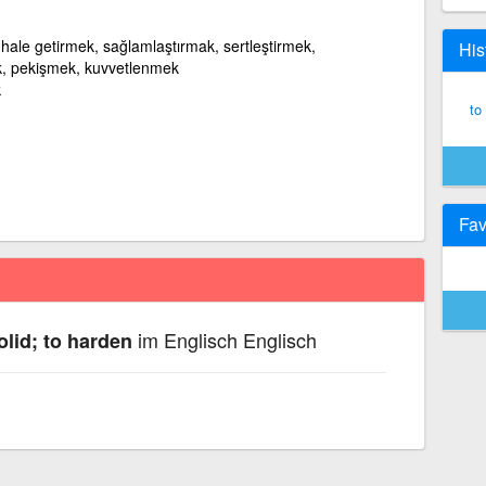
atı hale getirmek, sağlamlaştırmak, sertleştirmek,
His
ek, pekişmek, kuvvetlenmek
k
to
Fav
im Englisch Englisch
lid; to harden