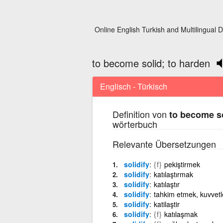
Online English Turkish and Multilingual D
to become solid; to harden
Englisch - Türkisch
Definition von
to become so
wörterbuch
Relevante Übersetzungen
solidify
{f}
pekiştirmek
solidify
katılaştırmak
solidify
katılaştır
solidify
tahkim etmek, kuvvet
solidify
katilaştir
solidify
{f}
katılaşmak