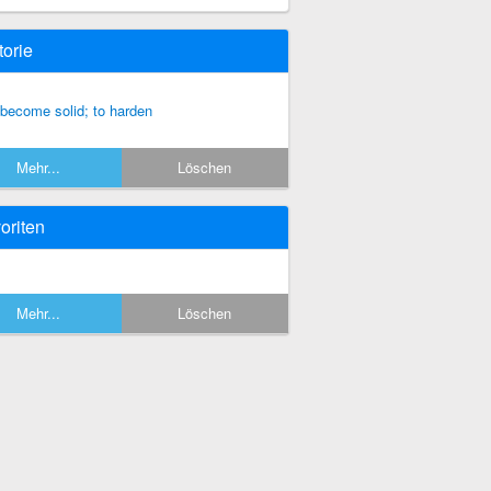
torie
 become solid; to harden
Mehr...
Löschen
oriten
Mehr...
Löschen