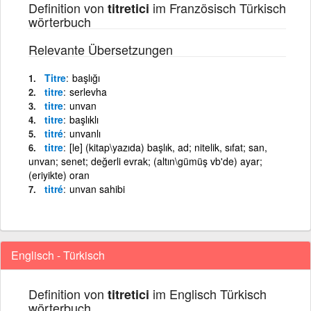
Definition von
im Französisch Türkisch
titretici
wörterbuch
Relevante Übersetzungen
Titre
başlığı
titre
serlevha
titre
unvan
titre
başlıklı
titré
unvanlı
titre
[le] (kitap\yazıda) başlık, ad; nitelik, sıfat; san,
unvan; senet; değerli evrak; (altın\gümüş vb'de) ayar;
(eriyikte) oran
titré
unvan sahibi
Englisch - Türkisch
Definition von
im Englisch Türkisch
titretici
wörterbuch