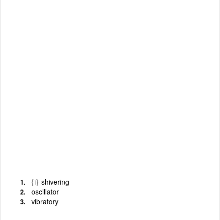
{i}
shivering
oscillator
vibratory