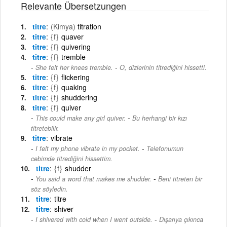
Relevante Übersetzungen
titre
(Kimya)
titration
titre
{f}
quaver
titre
{f}
quivering
titre
{f}
tremble
-
She felt her knees tremble.
O, dizlerinin titrediğini hissetti.
titre
{f}
flickering
titre
{f}
quaking
titre
{f}
shuddering
titre
{f}
quiver
-
This could make any girl quiver.
Bu herhangi bir kızı
titretebilir.
titre
vibrate
-
I felt my phone vibrate in my pocket.
Telefonumun
cebimde titrediğini hissettim.
titre
{f}
shudder
-
You said a word that makes me shudder.
Beni titreten bir
söz söyledin.
titre
titre
titre
shiver
-
I shivered with cold when I went outside.
Dışarıya çıkınca