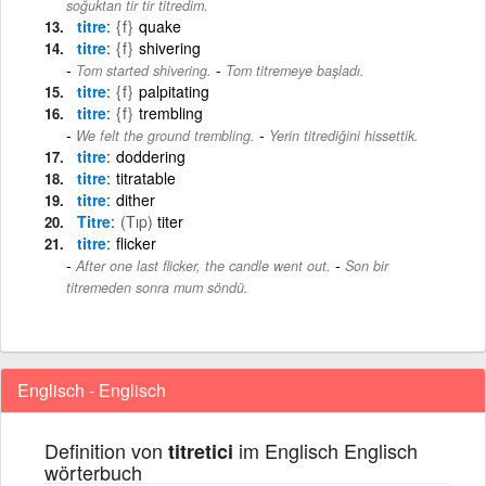
soğuktan tir tir titredim.
titre
{f}
quake
titre
{f}
shivering
-
Tom started shivering.
Tom titremeye başladı.
titre
{f}
palpitating
titre
{f}
trembling
-
We felt the ground trembling.
Yerin titrediğini hissettik.
titre
doddering
titre
titratable
titre
dither
Titre
(Tıp)
titer
titre
flicker
-
After one last flicker, the candle went out.
Son bir
titremeden sonra mum söndü.
Englisch - Englisch
Definition von
im Englisch Englisch
titretici
wörterbuch