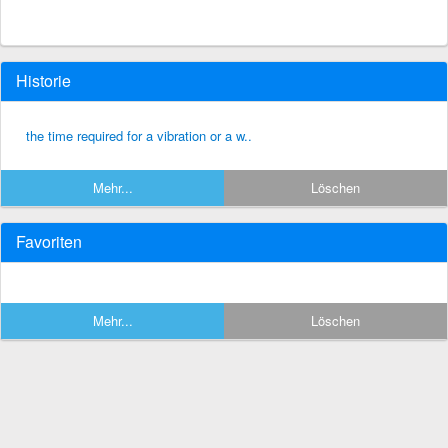
Historie
the time required for a vibration or a w..
Mehr...
Löschen
Favoriten
Mehr...
Löschen