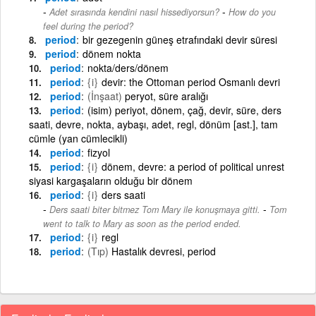
-
Adet sırasında kendini nasıl hissediyorsun?
How do you
feel during the period?
period
bir gezegenin güneş etrafındaki devir süresi
period
dönem nokta
period
nokta/ders/dönem
period
{i}
devir: the Ottoman period Osmanlı devri
period
(İnşaat)
peryot, süre aralığı
period
(isim) periyot, dönem, çağ, devir, süre, ders
saati, devre, nokta, aybaşı, adet, regl, dönüm [ast.], tam
cümle (yan cümlecikli)
period
fizyol
period
{i}
dönem, devre: a period of political unrest
siyasi kargaşaların olduğu bir dönem
period
{i}
ders saati
-
Ders saati biter bitmez Tom Mary ile konuşmaya gitti.
Tom
went to talk to Mary as soon as the period ended.
period
{i}
regl
period
(Tıp)
Hastalık devresi, period