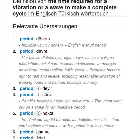
Definition von
the time required for a
vibration or a wave to make a complete
im Englisch Türkisch wörterbuch
cycle
Relevante Übersetzungen
period
dönem
-
İngilizce üçüncü dönem.
English is third period.
period
devre
Her şahsın dinlenmeye, eğlenmeye, bilhassa çalışma
müddetinin makul surette sınırlandırılmasına ve muayyen
-
devrelerde ücretli tatillere hakkı vardır.
Everyone has the
right to rest and leisure, including reasonable limitation of
working hours and periodic holidays with pay.
period
{i}
devir
period
{i}
süre
-
Sendika belirsiz bir süre için greve gitti.
The union went
out on a strike for an indefinite period.
period
{i}
nokta
-
Bu cümlede virgülü bir noktayla değiştiremezsiniz.
You
can't replace the comma with a period in this sentence.
period
aşama
period
âdet