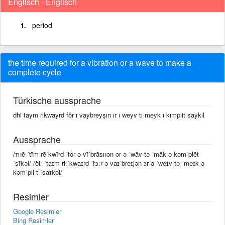
Englisch - Englisch
period
the time required for a vibration or a wave to make a
complete cycle
Türkische aussprache
dhi taym rikwayrd fôr ı vaybreyşın ır ı weyv tı meyk ı kımplit saykıl
Aussprache
/ᴛʜē ˈtīm rēˈkwīrd ˈfôr ə vīˈbrāsʜən ər ə ˈwāv tə ˈmāk ə kəmˈplēt
ˈsīkəl/ /ðiː ˈtaɪm riːˈkwaɪrd ˈfɔːr ə vaɪˈbreɪʃən ɜr ə ˈweɪv tə ˈmeɪk ə
kəmˈpliːt ˈsaɪkəl/
Resimler
Google Resimler
Bing Resimler