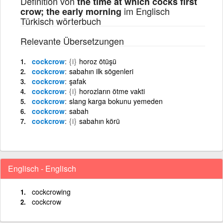
Definition von
the time at which cocks first
im Englisch
crow; the early morning
Türkisch wörterbuch
Relevante Übersetzungen
cockcrow
{i}
horoz ötüşü
cockcrow
sabahın ilk sögenleri
cockcrow
şafak
cockcrow
{i}
horozların ötme vakti
cockcrow
slang karga bokunu yemeden
cockcrow
sabah
cockcrow
{i}
sabahın körü
Englisch - Englisch
cockcrowing
cockcrow