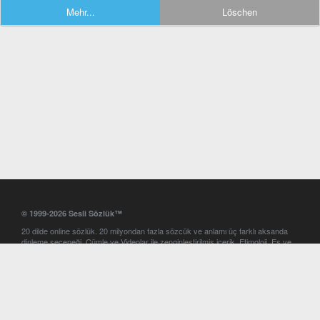
Mehr...
Löschen
© 1999-2026 Sesli Sözlük™
20 dilde online sözlük. 20 milyondan fazla sözcük ve anlamı üç farklı aksanda
dinleme seçeneği. Cümle ve Videolar ile zenginleştirilmiş içerik. Etimoloji, Eş ve
Zıt anlamlar, kelime okunuşları ve günün kelimesi. Yazım Türkçeleştirici ile hatalı
Türkçe metinleri düzeltme. iOS, Android ve Windows mobil platformlarda online
ve offline sözlük programları. Sesli Sözlük garantisinde Profesyonel çeviri
hizmetleri. İngilizce kelime haznenizi arttıracak kelime oyunları. Ayarlar
bölümünü kullarak çevirisini görmek istediğiniz sözlükleri seçme ve aynı
zamanda sözlüklerin gösterim sırasını ayarlama imkanı. Kelimelerin
seslendirilişini otomatik dinlemek için ayarlardan isteğiniz aksanı seçebilirsiniz.