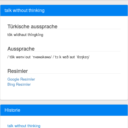
talk without thinking
Türkische aussprache
tôk wîdhaut thîngkîng
Aussprache
/ˈtôk wəᴛʜˈout ˈᴛʜəɴɢkəɴɢ/ /ˈtɔːk wɪðˈaʊt ˈθɪŋkɪŋ/
Resimler
Google Resimler
Bing Resimler
Historie
talk without thinking