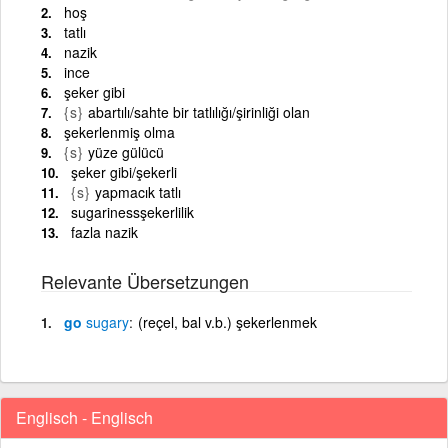
hoş
tatlı
nazik
ince
şeker gibi
{s}
abartılı/sahte bir tatlılığı/şirinliği olan
şekerlenmiş olma
{s}
yüze gülücü
şeker gibi/şekerli
{s}
yapmacık tatlı
sugarinessşekerlilik
fazla nazik
Relevante Übersetzungen
go
sugary
(reçel, bal v.b.) şekerlenmek
Englisch - Englisch