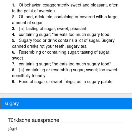
Of behavior, exaggeratedly sweet and pleasant, often
to the point of aversion
Of food, drink, etc, containing or covered with a large
amount of sugar
{a}
tasting of sugar, sweet, pleasant
containing sugar; "he eats too much sugary food
Sugary food or drink contains a lot of sugar. Sugary
canned drinks rot your teeth. sugary tea
Resembling or containing sugar; tasting of sugar;
sweet
containing sugar; "he eats too much sugary food"
{s}
containing or resembling sugar; sweet; too sweet;
deceitfully friendly
Fond of sugar or sweet things; as, a sugary palate
sugary
Türkische aussprache
şûgıri