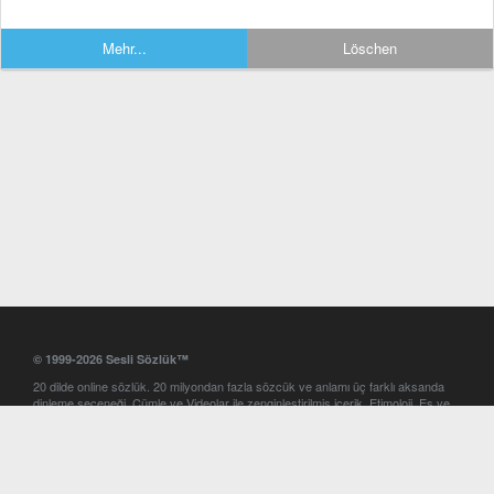
Mehr...
Löschen
© 1999-2026 Sesli Sözlük™
20 dilde online sözlük. 20 milyondan fazla sözcük ve anlamı üç farklı aksanda
dinleme seçeneği. Cümle ve Videolar ile zenginleştirilmiş içerik. Etimoloji, Eş ve
Zıt anlamlar, kelime okunuşları ve günün kelimesi. Yazım Türkçeleştirici ile hatalı
Türkçe metinleri düzeltme. iOS, Android ve Windows mobil platformlarda online
ve offline sözlük programları. Sesli Sözlük garantisinde Profesyonel çeviri
hizmetleri. İngilizce kelime haznenizi arttıracak kelime oyunları. Ayarlar
bölümünü kullarak çevirisini görmek istediğiniz sözlükleri seçme ve aynı