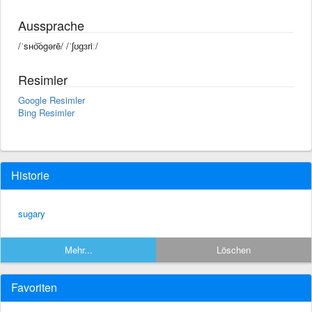
Aussprache
/ˈsʜo͝ogərē/ /ˈʃʊɡɜriː/
Resimler
Google Resimler
Bing Resimler
Historie
sugary
Mehr...
Löschen
Favoriten