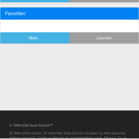
Favoriten
Mehr...
Löschen
© 1999-2026 Sesli Sözlük™
20 dilde online sözlük. 20 milyondan fazla sözcük ve anlamı üç farklı aksanda
dinleme seçeneği. Cümle ve Videolar ile zenginleştirilmiş içerik. Etimoloji, Eş ve