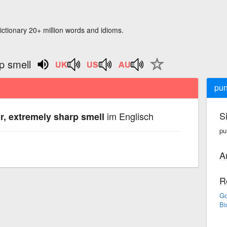
ictionary 20+ million words and idioms.
p smell
pun
S
im Englisch
, extremely sharp smell
pu
A
R
Go
Bi