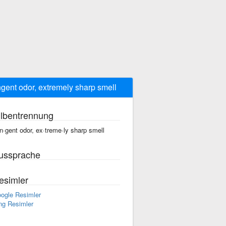
gent odor, extremely sharp smell
ilbentrennung
n·gent odor, ex·treme·ly sharp smell
ussprache
esimler
ogle Resimler
ng Resimler