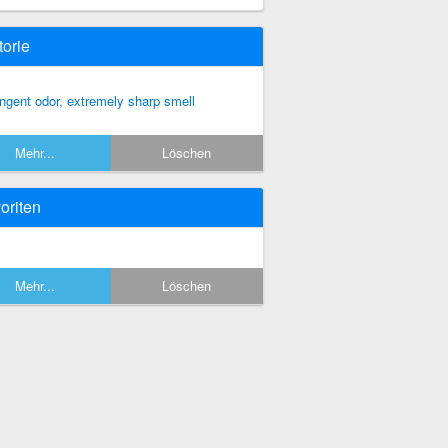
torie
ngent odor, extremely sharp smell
Mehr...
Löschen
oriten
Mehr...
Löschen