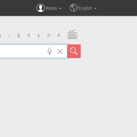
Konto
English
ç
ı
ğ
ö
ş
ü
â