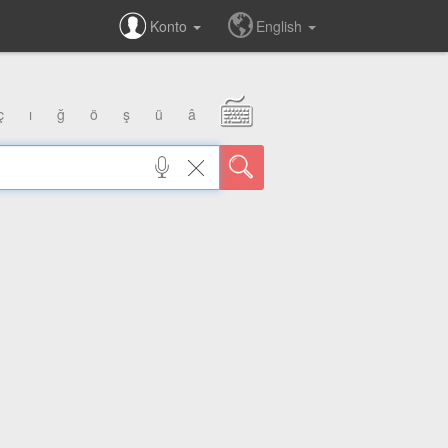
Konto
English
ç
ı
ğ
ö
ş
ü
â