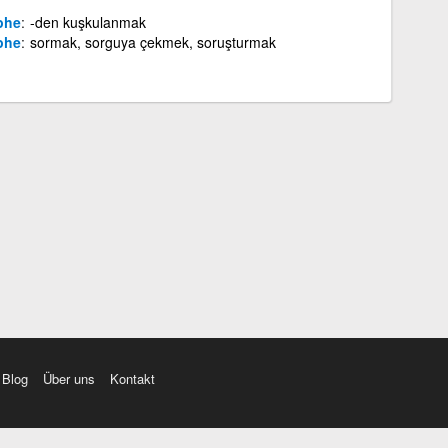
phe
-den kuşkulanmak
phe
sormak, sorguya çekmek, soruşturmak
Blog
Über uns
Kontakt