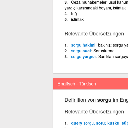
Ceza muhakemeleri usul kanunun
yargıç karşısındaki beyanı, istintak
tuğ
istintak
Relevante Übersetzungen
sorgu
hakimi
bakınız: sorgu ya
sorgu
sual
Soruşturma
sorgu
yargıcı
Sanıkları sorguy
Englisch - Türkisch
Definition von
im Eng
sorgu
Relevante Übersetzungen
query
sorgu
, soru; kusku, sü