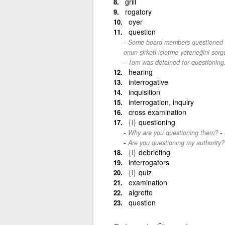
grill
rogatory
oyer
question
Some board members questioned his
onun şirketi işletme yeteneğini sorg
Tom was detained for questioning
hearing
interrogative
inquisition
interrogation, inquiry
cross examination
{i}
questioning
-
Why are you questioning them?
Are you questioning my authority?
{i}
debriefing
interrogators
{i}
quiz
examination
aigrette
questlon