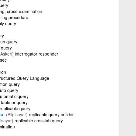
query
ling, cross-examination
ning procedure
ly query
ry
run query
 query
(Askeri)
interrogator responder
/sec
ion
ructured Query Language
mon query
uto query
utomatic query
table or query
replicable query
su
(Bilgisayar)
replicable query builder
gisayar)
replicable crosstab query
mination