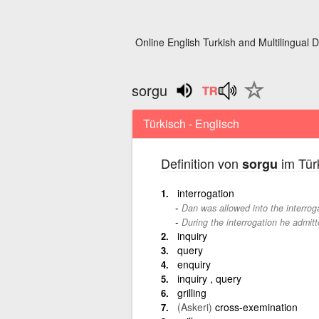
Online English Turkish and Multilingual D
sorgu
Türkisch - Englisch
Definition von
im Tür
sorgu
interrogation
Dan was allowed into the interrog
During the interrogation he admitte
inquiry
query
enquiry
inquiry , query
grilling
(Askeri)
cross-exemination