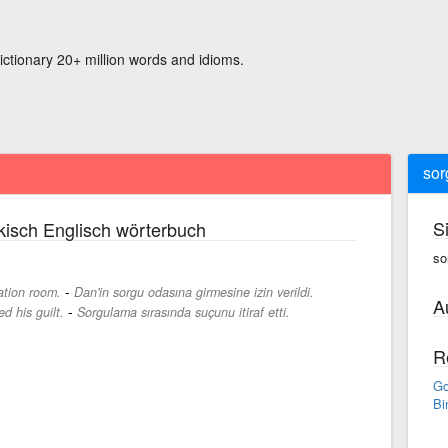
ictionary 20+ million words and idioms.
sor
S
kisch Englisch wörterbuch
so
-
ation room.
Dan'in sorgu odasına girmesine izin verildi.
A
-
d his guilt.
Sorgulama sırasında suçunu itiraf etti.
R
Go
Bi