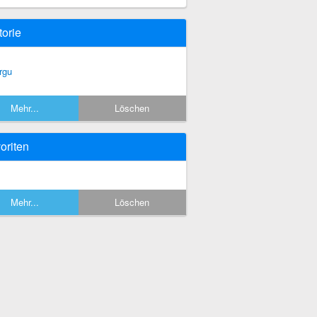
torie
rgu
Mehr...
Löschen
oriten
Mehr...
Löschen