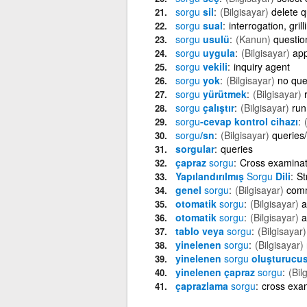
sorgu
sil
(Bilgisayar)
delete 
sorgu
sual
interrogation, gril
sorgu
usulü
(Kanun)
questio
sorgu
uygula
(Bilgisayar)
app
sorgu
vekili
inquiry agent
sorgu
yok
(Bilgisayar)
no que
sorgu
yürütmek
(Bilgisayar)
sorgu
çalıştır
(Bilgisayar)
run
sorgu
-cevap kontrol cihazı
sorgu
/sn
(Bilgisayar)
queries
sorgular
queries
çapraz
sorgu
Cross examinat
Yapılandırılmış
Sorgu
Dili
St
genel
sorgu
(Bilgisayar)
com
otomatik
sorgu
(Bilgisayar)
a
otomatik
sorgu
(Bilgisayar)
a
tablo veya
sorgu
(Bilgisayar)
yinelenen
sorgu
(Bilgisayar)
yinelenen
sorgu
oluşturucu
yinelenen çapraz
sorgu
(Bil
çaprazlama
sorgu
cross exa