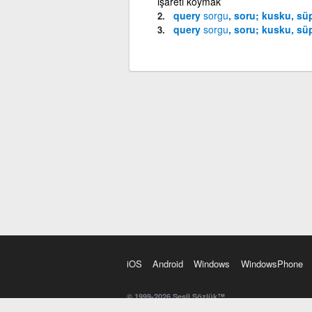
işareti koymak
query
sorgu
, soru; kusku, sü
query
sorgu
, soru; kusku, sü
iOS
Android
Windows
WindowsPhone
© 1999-2026 Sesli Sözlük™