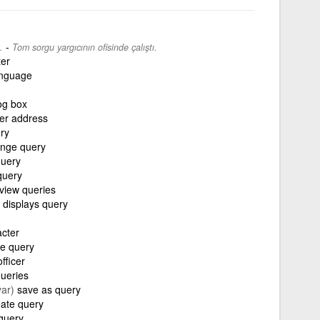
-
.
Tom sorgu yargıcının ofisinde çalıştı.
ter
anguage
og box
er address
ry
nge query
query
query
view queries
displays query
acter
e query
fficer
ueries
yar)
save as query
eate query
 query