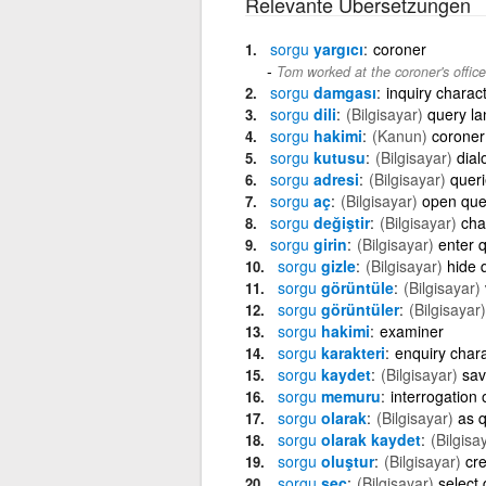
Relevante Übersetzungen
sorgu
yargıcı
coroner
Tom worked at the coroner's office
sorgu
damgası
inquiry charac
sorgu
dili
(Bilgisayar)
query l
sorgu
hakimi
(Kanun)
coroner
sorgu
kutusu
(Bilgisayar)
dial
sorgu
adresi
(Bilgisayar)
queri
sorgu
aç
(Bilgisayar)
open que
sorgu
değiştir
(Bilgisayar)
cha
sorgu
girin
(Bilgisayar)
enter 
sorgu
gizle
(Bilgisayar)
hide 
sorgu
görüntüle
(Bilgisayar)
sorgu
görüntüler
(Bilgisayar)
sorgu
hakimi
examiner
sorgu
karakteri
enquiry char
sorgu
kaydet
(Bilgisayar)
sav
sorgu
memuru
interrogation o
sorgu
olarak
(Bilgisayar)
as q
sorgu
olarak kaydet
(Bilgisa
sorgu
oluştur
(Bilgisayar)
cr
sorgu
seç
(Bilgisayar)
select