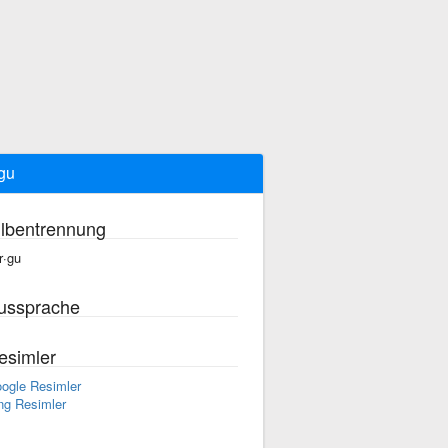
gu
ilbentrennung
r·gu
ussprache
esimler
ogle Resimler
ng Resimler