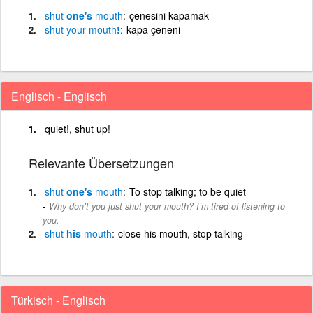
shut
one's
mouth
çenesini kapamak
shut
your
mouth
!
kapa çeneni
Englisch - Englisch
quiet!, shut up!
Relevante Übersetzungen
shut
one's
mouth
To stop talking; to be quiet
Why don’t you just shut your mouth? I’m tired of listening to
you.
shut
his
mouth
close his mouth, stop talking
Türkisch - Englisch