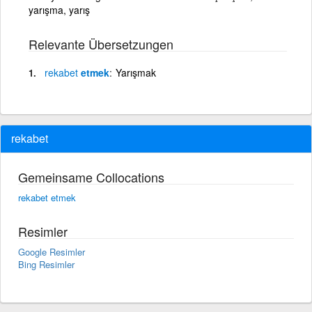
yarışma, yarış
Relevante Übersetzungen
rekabet
etmek
Yarışmak
rekabet
Gemeinsame Collocations
rekabet etmek
Resimler
Google Resimler
Bing Resimler