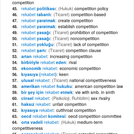
competition
rekabet
politikası
(Hukuk)
competition policy
rekabet
tabanlı
(Ticaret)
competition-based
rekabet
yaratmak
create competition
rekabet
yaratmak
establish competition
rekabet
yasağı
(Ticaret)
prohibition of competition
rekabet
yasağı
(Ticaret)
noncompetition
rekabet
yokluğu
(Ticaret)
lack of competition
rekabet
şartı
(Ticaret)
competition clause
artan
rekabet
increasing competition
birbiriyle
rekabet
eden
rival
ekonomik
rekabet
economic competition
kıyasıya (
rekabet
)
keen
ulusal
rekabet
(Ticaret)
national competitiveness
amerikan
rekabet
hukuku
american competition law
bir şey için
rekabet
etmek
vie with smb. in smth
cinsel
rekabet
(Pisikoloji, Ruhbilim)
sex rivalry
haksız
rekabet
unfair competition
kıyasıya
rekabet
cutthroat competition
oecd
rekabet
komitesi
oecd competition committee
orta vadeli
rekabet
(Hukuk)
medium-term
competitiveness
potansiyel
rekabet
(Ticaret)
potential competition