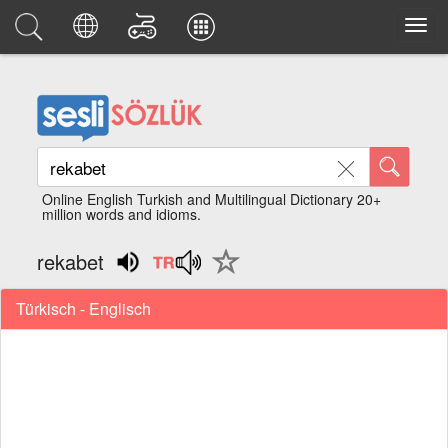
Online English Turkish and Multilingual Dictionary 20+
million words and idioms.
rekabet
Türkisch - Englisch