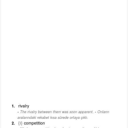
rivalry
-
The rivalry between them was soon apparent.
Onların
aralarındaki rekabet kısa sürede ortaya çıktı.
{i}
competition