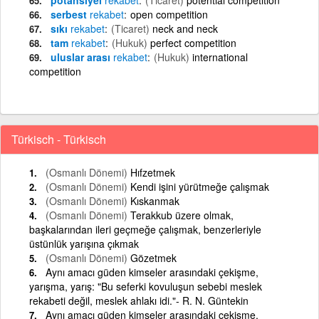
serbest
rekabet
open competition
sıkı
rekabet
(Ticaret)
neck and neck
tam
rekabet
(Hukuk)
perfect competition
uluslar arası
rekabet
(Hukuk)
international
competition
Türkisch - Türkisch
(Osmanlı Dönemi)
Hıfzetmek
(Osmanlı Dönemi)
Kendi işini yürütmeğe çalışmak
(Osmanlı Dönemi)
Kıskanmak
(Osmanlı Dönemi)
Terakkub üzere olmak,
başkalarından ileri geçmeğe çalışmak, benzerleriyle
üstünlük yarışına çıkmak
(Osmanlı Dönemi)
Gözetmek
Aynı amacı güden kimseler arasındaki çekişme,
yarışma, yarış: "Bu seferki kovuluşun sebebi meslek
rekabeti değil, meslek ahlakı idi."- R. N. Güntekin
Aynı amacı güden kimseler arasındaki çekişme,