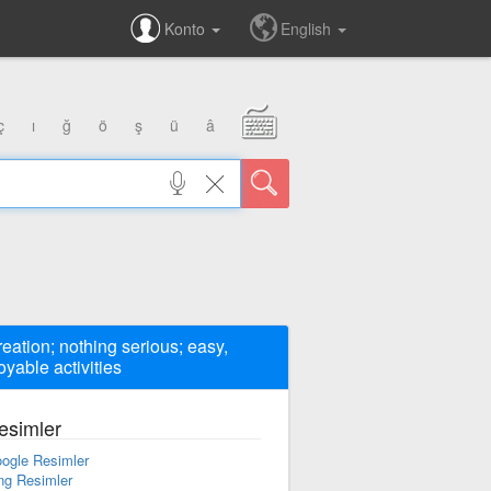
Konto
English
ç
ı
ğ
ö
ş
ü
â
reation; nothing serious; easy,
oyable activities
esimler
ogle Resimler
ng Resimler