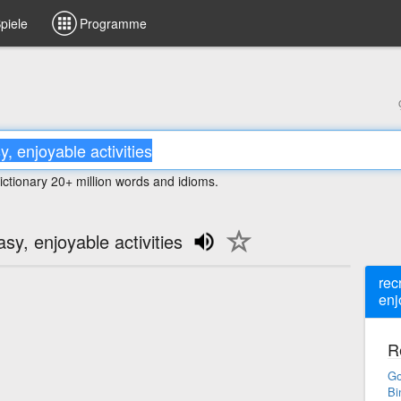
piele
Programme
ictionary 20+ million words and idioms.
sy, enjoyable activities
rec
enj
R
Go
Bi