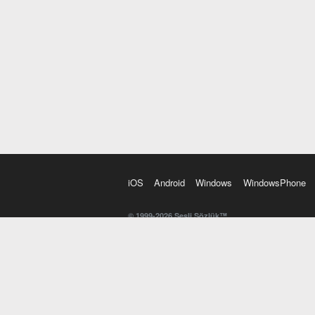
iOS
Android
Windows
WindowsPhone
© 1999-2026 Sesli Sözlük™
20 dilde online sözlük. 20 milyondan fazla sözcük ve anl
kelimesi. Yazım Türkçeleştirici ile hatalı Türkçe metinl
İngilizce kelime haznenizi arttıracak kelime oyunları. 
seslendirilişini otomatik dinlemek için ayarlardan isteğin