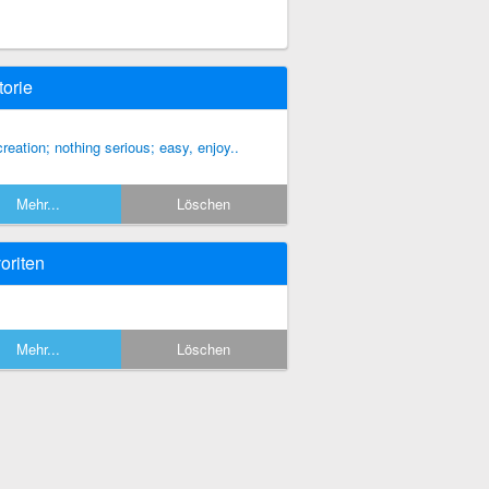
torie
creation; nothing serious; easy, enjoy..
Mehr...
Löschen
oriten
Mehr...
Löschen