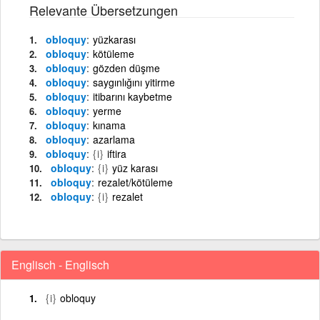
Relevante Übersetzungen
obloquy
yüzkarası
obloquy
kötüleme
obloquy
gözden düşme
obloquy
saygınlığını yitirme
obloquy
itibarını kaybetme
obloquy
yerme
obloquy
kınama
obloquy
azarlama
obloquy
{i}
iftira
obloquy
{i}
yüz karası
obloquy
rezalet/kötüleme
obloquy
{i}
rezalet
Englisch - Englisch
{i}
obloquy