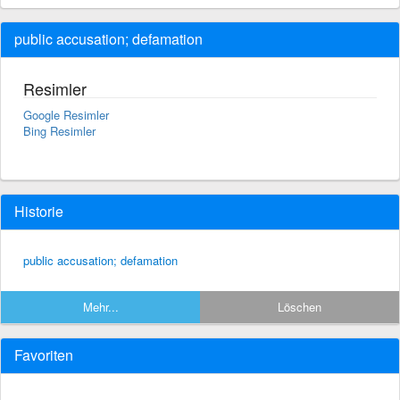
public accusation; defamation
Resimler
Google Resimler
Bing Resimler
Historie
public accusation; defamation
Mehr...
Löschen
Favoriten