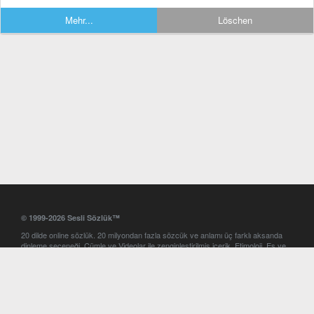
Mehr...
Löschen
© 1999-2026 Sesli Sözlük™
20 dilde online sözlük. 20 milyondan fazla sözcük ve anlamı üç farklı aksanda
dinleme seçeneği. Cümle ve Videolar ile zenginleştirilmiş içerik. Etimoloji, Eş ve
Zıt anlamlar, kelime okunuşları ve günün kelimesi. Yazım Türkçeleştirici ile hatalı
Türkçe metinleri düzeltme. iOS, Android ve Windows mobil platformlarda online
ve offline sözlük programları. Sesli Sözlük garantisinde Profesyonel çeviri
hizmetleri. İngilizce kelime haznenizi arttıracak kelime oyunları. Ayarlar
bölümünü kullarak çevirisini görmek istediğiniz sözlükleri seçme ve aynı
zamanda sözlüklerin gösterim sırasını ayarlama imkanı. Kelimelerin