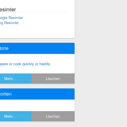
esimler
ogle Resimler
ng Resimler
torie
epare or cook quickly or hastily
Mehr...
Löschen
oriten
Mehr...
Löschen