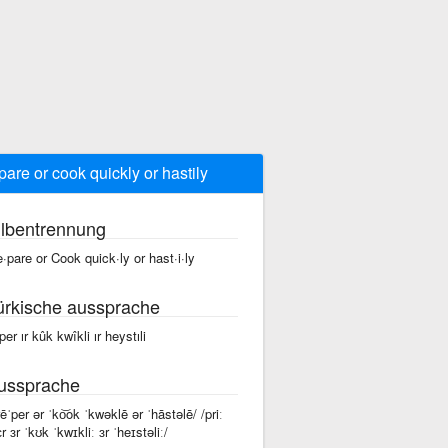
pare or cook quickly or hastily
ilbentrennung
e·pare or Cook quick·ly or hast·i·ly
ürkische aussprache
per ır kûk kwîkli ır heystıli
ussprache
rēˈper ər ˈko͝ok ˈkwəklē ər ˈhāstəlē/ /priː
r ɜr ˈkʊk ˈkwɪkliː ɜr ˈheɪstəliː/