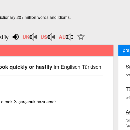
ictionary 20+ million words and idioms.
tily
pre
S
im Englisch Türkisch
ook quickly or hastily
pr
T
pri
k etmek 2- çarçabuk hazırlamak
A
/p
ˈpɛ