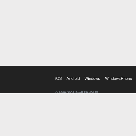
iOS
Android
Windows
WindowsPhone
© 1999-2026 Sesli Sözlük™
20 dilde online sözlük. 20 milyondan fazla sözcük ve anl
kelimesi. Yazım Türkçeleştirici ile hatalı Türkçe metinl
İngilizce kelime haznenizi arttıracak kelime oyunları. 
seslendirilişini otomatik dinlemek için ayarlardan isteğin