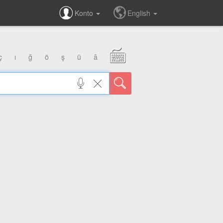
Konto
English
ç
ı
ğ
ö
ş
ü
â