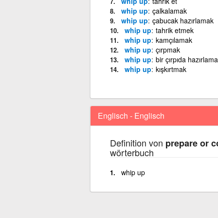
whip up
tahrik et
whip up
çalkalamak
whip up
çabucak hazırlamak
whip up
tahrik etmek
whip up
kamçılamak
whip up
çırpmak
whip up
bir çırpıda hazırlam
whip up
kışkırtmak
Englisch - Englisch
Definition von
prepare or c
wörterbuch
whip up