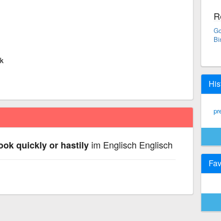
R
Go
Bi
ak
His
pr
im Englisch Englisch
ook quickly or hastily
Fav