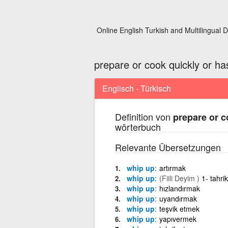
Online English Turkish and Multilingual D
prepare or cook quickly or has
Englisch - Türkisch
Definition von
prepare or c
wörterbuch
Relevante Übersetzungen
whip up
artırmak
whip up
(Fiili Deyim )
1- tahri
whip up
hızlandırmak
whip up
uyandırmak
whip up
teşvik etmek
whip up
yapıvermek