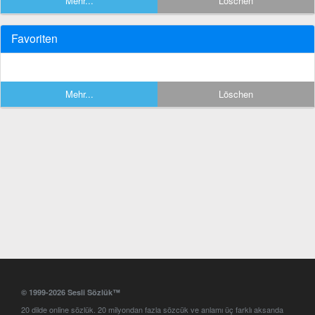
Mehr...
Löschen
Favoriten
Mehr...
Löschen
© 1999-2026 Sesli Sözlük™
20 dilde online sözlük. 20 milyondan fazla sözcük ve anlamı üç farklı aksanda