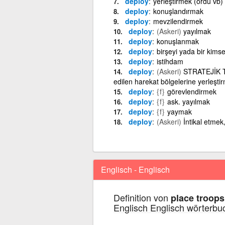
deploy
yerleştirmek (ordu vb)
deploy
konuşlandırmak
deploy
mevzilendirmek
deploy
(Askeri)
yayılmak
deploy
konuşlanmak
deploy
birşeyi yada bir kims
deploy
istihdam
deploy
(Askeri)
STRATEJİK TE
edilen harekat bölgelerine yerleşti
deploy
{f}
görevlendirmek
deploy
{f}
ask. yayılmak
deploy
{f}
yaymak
deploy
(Askeri)
İntikal etmek,
Englisch - Englisch
Definition von
place troops
Englisch Englisch wörterbu