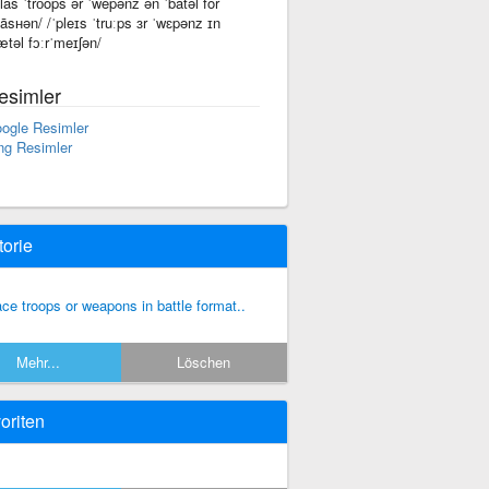
plās ˈtro͞ops ər ˈwepənz ən ˈbatəl fôr
āsʜən/ /ˈpleɪs ˈtruːps ɜr ˈwɛpənz ɪn
ætəl fɔːrˈmeɪʃən/
esimler
ogle Resimler
ng Resimler
torie
ace troops or weapons in battle format..
Mehr...
Löschen
oriten