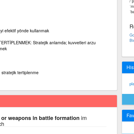
/ˈ
ˈm
ˈb
R
eyi efektif yönde kullanmak
Go
Bi
RTİPLENMEK: Stratejik anlamda; kuvvetleri arzu
rmek
His
 stratejik tertiplenme
pl
Fav
im
 or weapons in battle formation
ch