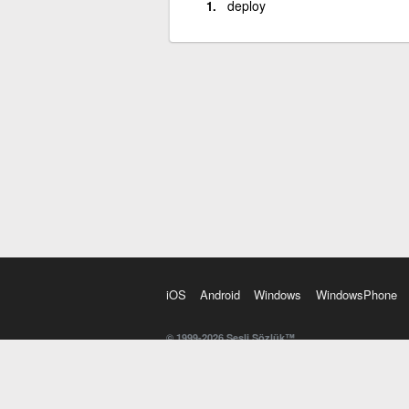
deploy
iOS
Android
Windows
WindowsPhone
© 1999-2026 Sesli Sözlük™
20 dilde online sözlük. 20 milyondan fazla sözcük ve anl
kelimesi. Yazım Türkçeleştirici ile hatalı Türkçe metinl
İngilizce kelime haznenizi arttıracak kelime oyunları. 
seslendirilişini otomatik dinlemek için ayarlardan isteğin