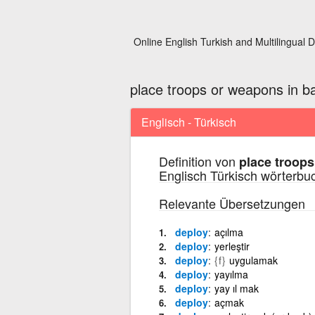
Online English Turkish and Multilingual D
place troops or weapons in ba
Englisch - Türkisch
Definition von
place troops
Englisch Türkisch wörterbu
Relevante Übersetzungen
deploy
açılma
deploy
yerleştir
deploy
{f}
uygulamak
deploy
yayılma
deploy
yay ıl mak
deploy
açmak