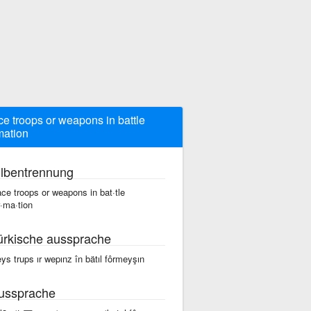
ce troops or weapons in battle
mation
ilbentrennung
ace troops or weapons in bat·tle
r·ma·tion
ürkische aussprache
eys trups ır wepınz în bätıl fôrmeyşın
ussprache