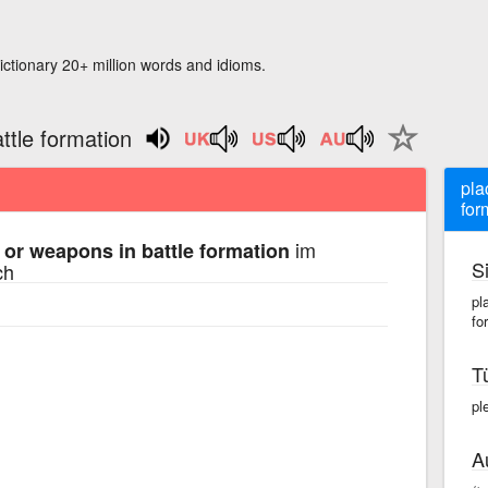
ictionary 20+ million words and idioms.
ttle formation
pla
for
im
 or weapons in battle formation
S
ch
pl
fo
T
pl
A