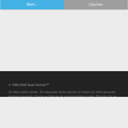
Mehr...
Löschen
© 1999-2026 Sesli Sözlük™
20 dilde online sözlük. 20 milyondan fazla sözcük ve anlamı üç farklı aksanda
dinleme seçeneği. Cümle ve Videolar ile zenginleştirilmiş içerik. Etimoloji, Eş ve
Zıt anlamlar, kelime okunuşları ve günün kelimesi. Yazım Türkçeleştirici ile hatalı
Türkçe metinleri düzeltme. iOS, Android ve Windows mobil platformlarda online
ve offline sözlük programları. Sesli Sözlük garantisinde Profesyonel çeviri
hizmetleri. İngilizce kelime haznenizi arttıracak kelime oyunları. Ayarlar
bölümünü kullarak çevirisini görmek istediğiniz sözlükleri seçme ve aynı
zamanda sözlüklerin gösterim sırasını ayarlama imkanı. Kelimelerin
seslendirilişini otomatik dinlemek için ayarlardan isteğiniz aksanı seçebilirsiniz.