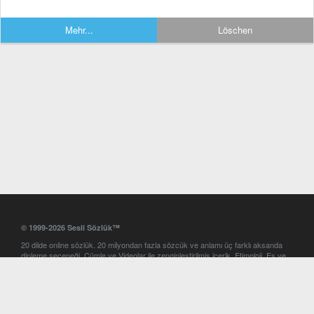
Mehr...
Löschen
© 1999-2026 Sesli Sözlük™
20 dilde online sözlük. 20 milyondan fazla sözcük ve anlamı üç farklı aksanda
dinleme seçeneği. Cümle ve Videolar ile zenginleştirilmiş içerik. Etimoloji, Eş ve
Zıt anlamlar, kelime okunuşları ve günün kelimesi. Yazım Türkçeleştirici ile hatalı
Türkçe metinleri düzeltme. iOS, Android ve Windows mobil platformlarda online
ve offline sözlük programları. Sesli Sözlük garantisinde Profesyonel çeviri
hizmetleri. İngilizce kelime haznenizi arttıracak kelime oyunları. Ayarlar
bölümünü kullarak çevirisini görmek istediğiniz sözlükleri seçme ve aynı