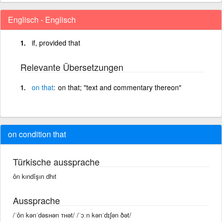
Englisch - Englisch
if, provided that
Relevante Übersetzungen
on
that
on that; "text and commentary thereon"
on condition that
Türkische aussprache
ôn kındîşın dhıt
Aussprache
/ˈôn kənˈdəsʜən ᴛʜət/ /ˈɔːn kənˈdɪʃən ðət/