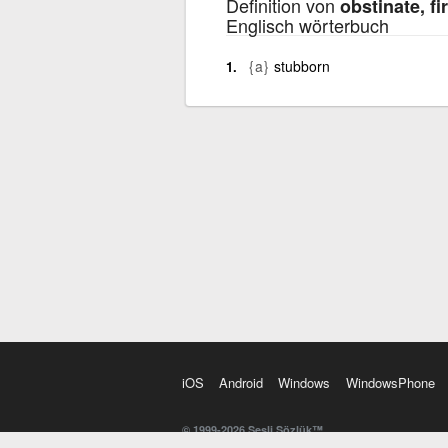
Definition von
obstinate, f
Englisch wörterbuch
{a}
stubborn
iOS
Android
Windows
WindowsPhone
© 1999-2026 Sesli Sözlük™