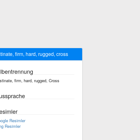
tinate, firm, hard, rugged, cross
ilbentrennung
stinate, firm, hard, rugged, Cross
ussprache
esimler
ogle Resimler
ng Resimler