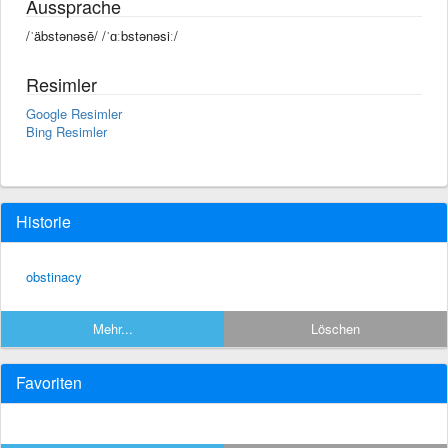
Aussprache
/ˈäbstənəsē/ /ˈɑːbstənəsiː/
Resimler
Google Resimler
Bing Resimler
Historie
obstinacy
Mehr...
Löschen
Favoriten