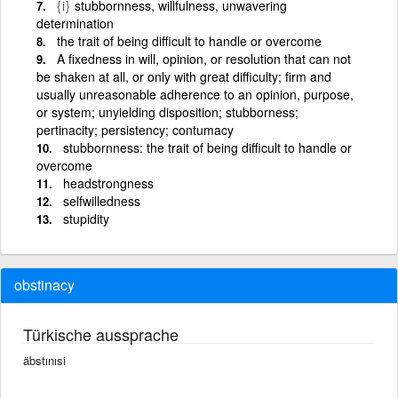
{i}
stubbornness, willfulness, unwavering
determination
the trait of being difficult to handle or overcome
A fixedness in will, opinion, or resolution that can not
be shaken at all, or only with great difficulty; firm and
usually unreasonable adherence to an opinion, purpose,
or system; unyielding disposition; stubborness;
pertinacity; persistency; contumacy
stubbornness: the trait of being difficult to handle or
overcome
headstrongness
selfwilledness
stupidity
obstinacy
Türkische aussprache
äbstınısi