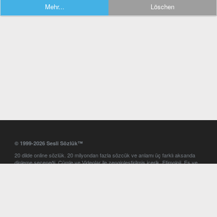
Mehr...
Löschen
© 1999-2026 Sesli Sözlük™
20 dilde online sözlük. 20 milyondan fazla sözcük ve anlamı üç farklı aksanda
dinleme seçeneği. Cümle ve Videolar ile zenginleştirilmiş içerik. Etimoloji, Eş ve
Zıt anlamlar, kelime okunuşları ve günün kelimesi. Yazım Türkçeleştirici ile hatalı
Türkçe metinleri düzeltme. iOS, Android ve Windows mobil platformlarda online
ve offline sözlük programları. Sesli Sözlük garantisinde Profesyonel çeviri
hizmetleri. İngilizce kelime haznenizi arttıracak kelime oyunları. Ayarlar
bölümünü kullarak çevirisini görmek istediğiniz sözlükleri seçme ve aynı
zamanda sözlüklerin gösterim sırasını ayarlama imkanı. Kelimelerin
seslendirilişini otomatik dinlemek için ayarlardan isteğiniz aksanı seçebilirsiniz.