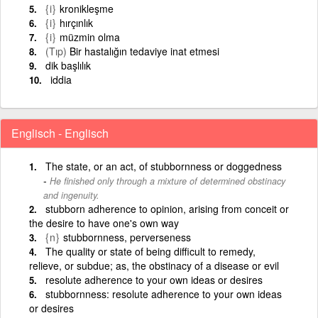
{i}
kronikleşme
{i}
hırçınlık
{i}
müzmin olma
(Tıp)
Bir hastalığın tedaviye inat etmesi
dik başlılık
iddia
Englisch - Englisch
The state, or an act, of stubbornness or doggedness
He finished only through a mixture of determined obstinacy
and ingenuity.
stubborn adherence to opinion, arising from conceit or
the desire to have one's own way
{n}
stubbornness, perverseness
The quality or state of being difficult to remedy,
relieve, or subdue; as, the obstinacy of a disease or evil
resolute adherence to your own ideas or desires
stubbornness: resolute adherence to your own ideas
or desires