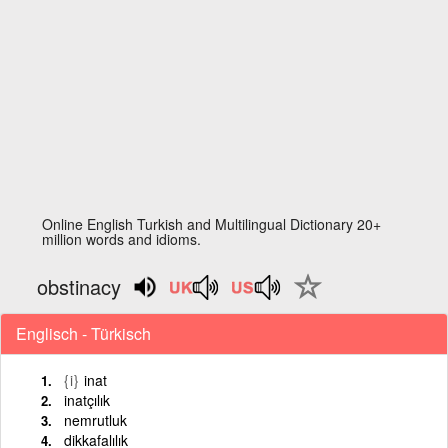
Online English Turkish and Multilingual Dictionary 20+
million words and idioms.
obstinacy
Englisch - Türkisch
{i}
inat
inatçılık
nemrutluk
dikkafalılık