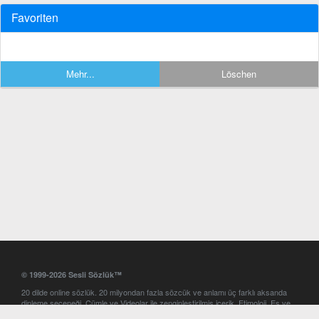
Favoriten
Mehr...
Löschen
© 1999-2026 Sesli Sözlük™
20 dilde online sözlük. 20 milyondan fazla sözcük ve anlamı üç farklı aksanda
dinleme seçeneği. Cümle ve Videolar ile zenginleştirilmiş içerik. Etimoloji, Eş ve
Zıt anlamlar, kelime okunuşları ve günün kelimesi. Yazım Türkçeleştirici ile hatalı