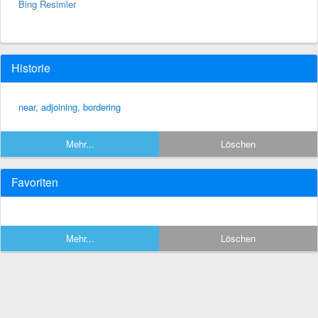
Bing Resimler
Historie
near, adjoining, bordering
Mehr...
Löschen
Favoriten
Mehr...
Löschen