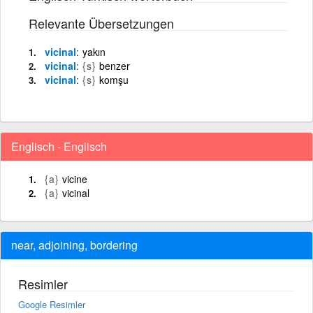
Relevante Übersetzungen
vicinal
yakın
vicinal
{s}
benzer
vicinal
{s}
komşu
Englisch - Englisch
{a}
vicine
{a}
vicinal
near, adjoining, bordering
Resimler
Google Resimler