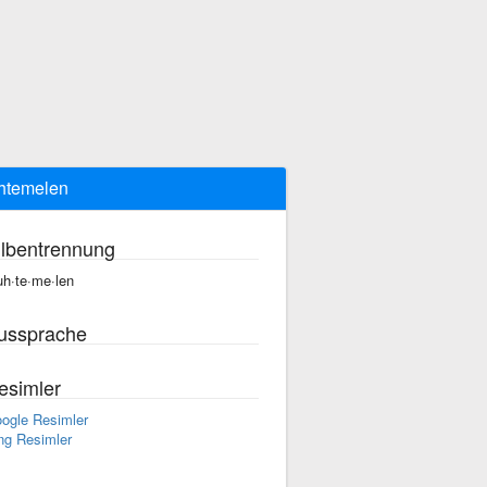
htemelen
ilbentrennung
h·te·me·len
ussprache
esimler
ogle Resimler
ng Resimler