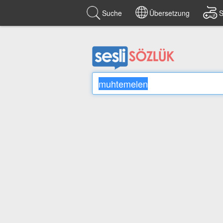
Suche
Übersetzung
S