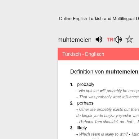
Online English Turkish and Multilingual D
muhtemelen
Türkisch - Englisch
Definition von
muhtemelen
probably
His opinion will probably be accep
That was probably what influenced
perhaps
Other life probably exists out the
de birçok yerde başka yaşamlar vard
-
Perhaps Tom shouldn't do that.
likely
-
Which team is likely to win?
Muh