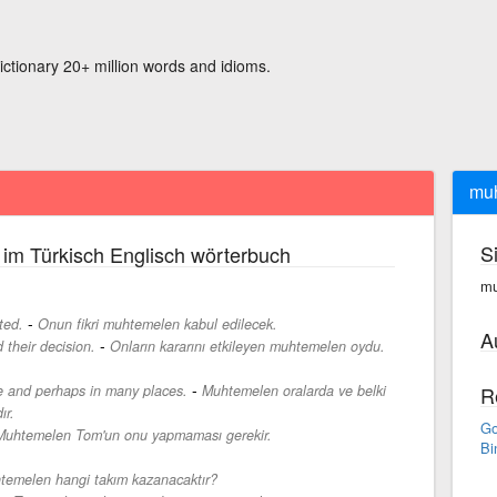
ictionary 20+ million words and idioms.
mu
S
im Türkisch Englisch wörterbuch
mu
-
ted.
Onun fikri muhtemelen kabul edilecek.
A
-
 their decision.
Onların kararını etkileyen muhtemelen oydu.
-
re and perhaps in many places.
Muhtemelen oralarda ve belki
R
ır.
Go
Muhtemelen Tom'un onu yapmaması gerekir.
Bi
temelen hangi takım kazanacaktır?