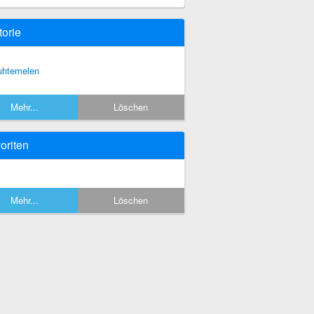
torie
htemelen
Mehr...
Löschen
oriten
Mehr...
Löschen