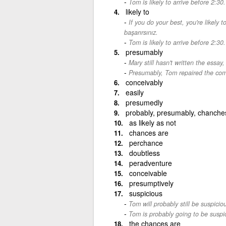
Tom is likely to arrive before 2:30.
likely to
If you do your best, you're likely 
başarırsınız.
Tom is likely to arrive before 2:30.
presumably
Mary still hasn't written the essay
Presumably, Tom repaired the com
conceivably
easily
presumedly
probably, presumably, chanches
as likely as not
chances are
perchance
doubtless
peradventure
conceivable
presumptively
suspicious
Tom will probably still be suspicio
Tom is probably going to be suspi
the chances are