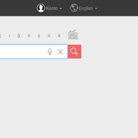
Konto
English
ç
ı
ğ
ö
ş
ü
â