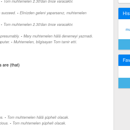
-
Tom muhtemelen 2.30'dan önce varacaktır.
-
His
to succeed.
Elinizden geleni yaparsanız, muhtemelen
-
Tom muhtemelen 2.30'dan önce varacaktır.
mu
-
, presumably.
Mary muhtemelen hâlâ denemeyi yazmadı.
-
puter.
Muhtemelen, bilgisayarı Tom tamir etti.
Fav
 are (that)
-
us.
Tom muhtemelen hâlâ şüpheli olacak.
-
cious.
Tom muhtemelen şüpheli olacak.